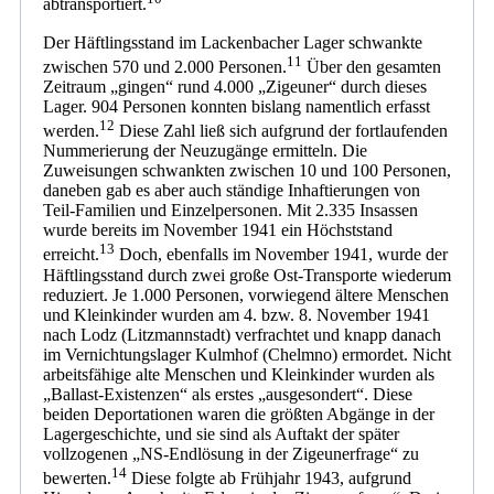
abtransportiert.
Der Häftlingsstand im Lackenbacher Lager schwankte
11
zwischen 570 und 2.000 Personen.
Über den gesamten
Zeitraum „gingen“ rund 4.000 „Zigeuner“ durch dieses
Lager. 904 Personen konnten bislang namentlich erfasst
12
werden.
Diese Zahl ließ sich aufgrund der fortlaufenden
Nummerierung der Neuzugänge ermitteln. Die
Zuweisungen schwankten zwischen 10 und 100 Personen,
daneben gab es aber auch ständige Inhaftierungen von
Teil-Familien und Einzelpersonen. Mit 2.335 Insassen
wurde bereits im November 1941 ein Höchststand
13
erreicht.
Doch, ebenfalls im November 1941, wurde der
Häftlingsstand durch zwei große Ost-Transporte wiederum
reduziert. Je 1.000 Personen, vorwiegend ältere Menschen
und Kleinkinder wurden am 4. bzw. 8. November 1941
nach Lodz (Litzmannstadt) verfrachtet und knapp danach
im Vernichtungslager Kulmhof (Chelmno) ermordet. Nicht
arbeitsfähige alte Menschen und Kleinkinder wurden als
„Ballast-Existenzen“ als erstes „ausgesondert“. Diese
beiden Deportationen waren die größten Abgänge in der
Lagergeschichte, und sie sind als Auftakt der später
vollzogenen „NS-Endlösung in der Zigeunerfrage“ zu
14
bewerten.
Diese folgte ab Frühjahr 1943, aufgrund