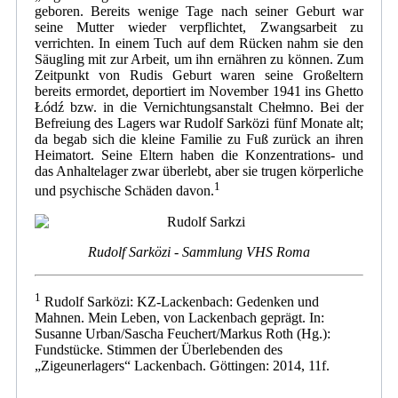
geboren. Bereits wenige Tage nach seiner Geburt war
seine Mutter wieder verpflichtet, Zwangsarbeit zu
verrichten. In einem Tuch auf dem Rücken nahm sie den
Säugling mit zur Arbeit, um ihn ernähren zu können. Zum
Zeitpunkt von Rudis Geburt waren seine Großeltern
bereits ermordet, deportiert im November 1941 ins Ghetto
Łódź bzw. in die Vernichtungsanstalt Chełmno. Bei der
Befreiung des Lagers war Rudolf Sarközi fünf Monate alt;
da begab sich die kleine Familie zu Fuß zurück an ihren
Heimatort. Seine Eltern haben die Konzentrations- und
das Anhaltelager zwar überlebt, aber sie trugen körperliche
1
und psychische Schäden davon.
Rudolf
Sarközi - Sammlung VHS Roma
1
Rudolf Sarközi: KZ-Lackenbach: Gedenken und
Mahnen. Mein Leben, von Lackenbach geprägt. In:
Susanne Urban/Sascha Feuchert/Markus Roth (Hg.):
Fundstücke. Stimmen der Überlebenden des
„Zigeunerlagers“ Lackenbach. Göttingen: 2014, 11f.