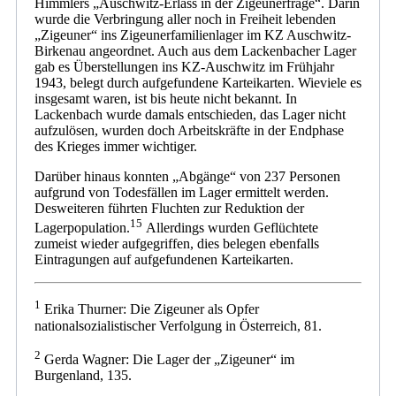
Himmlers „Auschwitz-Erlass in der Zigeunerfrage“. Darin
wurde die Verbringung aller noch in Freiheit lebenden
„Zigeuner“ ins Zigeunerfamilienlager im KZ Auschwitz-
Birkenau angeordnet. Auch aus dem Lackenbacher Lager
gab es Überstellungen ins KZ-Auschwitz im Frühjahr
1943, belegt durch aufgefundene Karteikarten. Wieviele es
insgesamt waren, ist bis heute nicht bekannt. In
Lackenbach wurde damals entschieden, das Lager nicht
aufzulösen, wurden doch Arbeitskräfte in der Endphase
des Krieges immer wichtiger.
Darüber hinaus konnten „Abgänge“ von 237 Personen
aufgrund von Todesfällen im Lager ermittelt werden.
Desweiteren führten Fluchten zur Reduktion der
15
Lagerpopulation.
Allerdings wurden Geflüchtete
zumeist wieder aufgegriffen, dies belegen ebenfalls
Eintragungen auf aufgefundenen Karteikarten.
1
Erika Thurner: Die Zigeuner als Opfer
nationalsozialistischer Verfolgung in Österreich, 81.
2
Gerda Wagner: Die Lager der „Zigeuner“ im
Burgenland, 135.