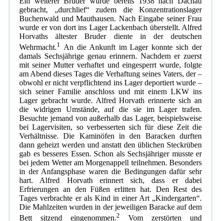
Ein weiterer Bruder wurde bereits 1938 nach Dachau
gebracht, „durchlief“ zudem die Konzentrationslager
Buchenwald und Mauthausen. Nach Eingabe seiner Frau
wurde er von dort ins Lager Lackenbach überstellt. Alfred
Horvaths ältester Bruder diente in der deutschen
1
Wehrmacht.
An die Ankunft im Lager konnte sich der
damals Sechsjährige genau erinnern. Nachdem er zuerst
mit seiner Mutter verhaftet und eingesperrt wurde, folgte
am Abend dieses Tages die Verhaftung seines Vaters, der –
obwohl er nicht verpflichtend ins Lager deportiert wurde –
sich seiner Familie anschloss und mit einem LKW ins
Lager gebracht wurde. Alfred Horvath erinnerte sich an
die widrigen Umstände, auf die sie im Lager trafen.
Besuchte jemand von außerhalb das Lager, beispielsweise
bei Lagervisiten, so verbesserten sich für diese Zeit die
Verhältnisse. Die Kaminöfen in den Baracken durften
dann geheizt werden und anstatt den üblichen Steckrüben
gab es besseres Essen. Schon als Sechsjähriger musste er
bei jedem Wetter am Morgenappell teilnehmen. Besonders
in der Anfangsphase waren die Bedingungen dafür sehr
hart. Alfred Horvath erinnert sich, dass er dabei
Erfrierungen an den Füßen erlitten hat. Den Rest des
Tages verbrachte er als Kind in einer Art „Kindergarten“.
Die Mahlzeiten wurden in der jeweiligen Baracke auf dem
2
Bett sitzend eingenommen.
Vom zerstörten und