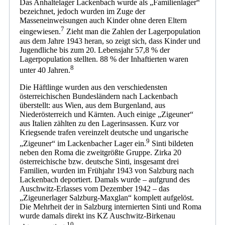
Das Anhaltelager Lackenbach wurde als „Familienlager“
bezeichnet, jedoch wurden im Zuge der
Masseneinweisungen auch Kinder ohne deren Eltern
7
eingewiesen.
Zieht man die Zahlen der Lagerpopulation
aus dem Jahre 1943 heran, so zeigt sich, dass Kinder und
Jugendliche bis zum 20. Lebensjahr 57,8 % der
Lagerpopulation stellten. 88 % der Inhaftierten waren
8
unter 40 Jahren.
Die Häftlinge wurden aus den verschiedensten
österreichischen Bundesländern nach Lackenbach
überstellt: aus Wien, aus dem Burgenland, aus
Niederösterreich und Kärnten. Auch einige „Zigeuner“
aus Italien zählten zu den Lagerinsassen. Kurz vor
Kriegsende trafen vereinzelt deutsche und ungarische
9
„Zigeuner“ im Lackenbacher Lager ein.
Sinti bildeten
neben den Roma die zweitgrößte Gruppe. Zirka 20
österreichische bzw. deutsche Sinti, insgesamt drei
Familien, wurden im Frühjahr 1943 von Salzburg nach
Lackenbach deportiert. Damals wurde – aufgrund des
Auschwitz-Erlasses vom Dezember 1942 – das
„Zigeunerlager Salzburg-Maxglan“ komplett aufgelöst.
Die Mehrheit der in Salzburg internierten Sinti und Roma
wurde damals direkt ins KZ Auschwitz-Birkenau
10