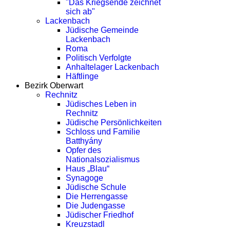
"Das Kriegsende zeichnet
sich ab"
Lackenbach
Jüdische Gemeinde
Lackenbach
Roma
Politisch Verfolgte
Anhaltelager Lackenbach
Häftlinge
Bezirk Oberwart
Rechnitz
Jüdisches Leben in
Rechnitz
Jüdische Persönlichkeiten
Schloss und Familie
Batthyány
Opfer des
Nationalsozialismus
Haus „Blau“
Synagoge
Jüdische Schule
Die Herrengasse
Die Judengasse
Jüdischer Friedhof
Kreuzstadl