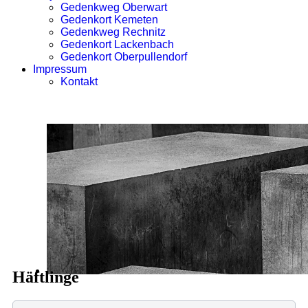
Gedenkweg Oberwart
Gedenkort Kemeten
Gedenkweg Rechnitz
Gedenkort Lackenbach
Gedenkort Oberpullendorf
Impressum
Kontakt
Häftlinge