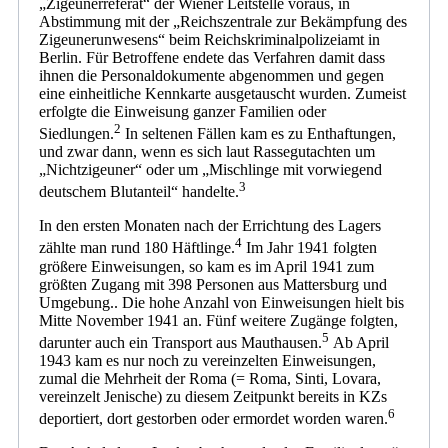
„Zigeunerreferat“ der Wiener Leitstelle voraus, in
Abstimmung mit der „Reichszentrale zur Bekämpfung des
Zigeunerunwesens“ beim Reichskriminalpolizeiamt in
Berlin. Für Betroffene endete das Verfahren damit dass
ihnen die Personaldokumente abgenommen und gegen
eine einheitliche Kennkarte ausgetauscht wurden. Zumeist
erfolgte die Einweisung ganzer Familien oder
2
Siedlungen.
In seltenen Fällen kam es zu Enthaftungen,
und zwar dann, wenn es sich laut Rassegutachten um
„Nichtzigeuner“ oder um „Mischlinge mit vorwiegend
3
deutschem Blutanteil“ handelte.
In den ersten Monaten nach der Errichtung des Lagers
4
zählte man rund 180 Häftlinge.
Im Jahr 1941 folgten
größere Einweisungen, so kam es im April 1941 zum
größten Zugang mit 398 Personen aus Mattersburg und
Umgebung.. Die hohe Anzahl von Einweisungen hielt bis
Mitte November 1941 an. Fünf weitere Zugänge folgten,
5
darunter auch ein Transport aus Mauthausen.
Ab April
1943 kam es nur noch zu vereinzelten Einweisungen,
zumal die Mehrheit der Roma (= Roma, Sinti, Lovara,
vereinzelt Jenische) zu diesem Zeitpunkt bereits in KZs
6
deportiert, dort gestorben oder ermordet worden waren.