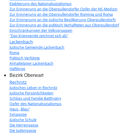
Etablierung des Nationalsozialismus
Zur Erinnerung an die Oberpullendorfer Opfer der NS-Medizin
Zur Erinnerung an die Oberpullendorfer Romnija und Roma
Zur Erinnerung an die jüdische Bevölkerung Oberpullendorfs
Zur Erinnerung an die politisch Verhafteten aus Oberpullendorf
Einschränkungen der Volksgruppen
"Das Kriegsende zeichnet sich ab"
Lackenbach
Jüdische Gemeinde Lackenbach
Roma
Politisch Verfolgte
Anhaltelager Lackenbach
Häftlinge
Bezirk Oberwart
Rechnitz
Jüdisches Leben in Rechnitz
Jüdische Persönlichkeiten
Schloss und Familie Batthyány
Opfer des Nationalsozialismus
Haus „Blau“
Synagoge
Jüdische Schule
Die Herrengasse
Die Judengasse