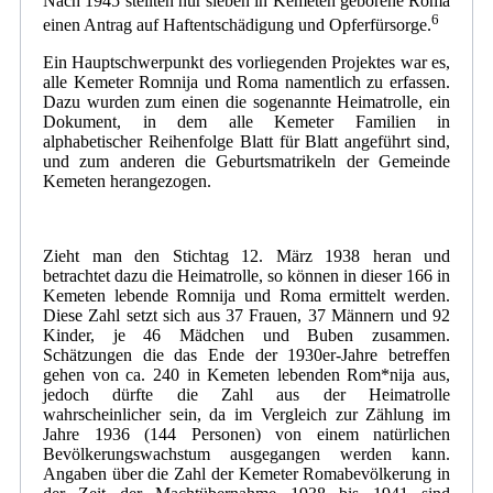
Nach 1945 stellten nur sieben in Kemeten geborene Roma
6
einen Antrag auf Haftentschädigung und Opferfürsorge.
Ein Hauptschwerpunkt des vorliegenden Projektes war es,
alle Kemeter Romnija und Roma namentlich zu erfassen.
Dazu wurden zum einen die sogenannte Heimatrolle, ein
Dokument, in dem alle Kemeter Familien in
alphabetischer Reihenfolge Blatt für Blatt angeführt sind,
und zum anderen die Geburtsmatrikeln der Gemeinde
Kemeten herangezogen.
Zieht man den Stichtag 12. März 1938 heran und
betrachtet dazu die Heimatrolle, so können in dieser 166 in
Kemeten lebende Romnija und Roma ermittelt werden.
Diese Zahl setzt sich aus 37 Frauen, 37 Männern und 92
Kinder, je 46 Mädchen und Buben zusammen.
Schätzungen die das Ende der 1930er-Jahre betreffen
gehen von ca. 240 in Kemeten lebenden Rom*nija aus,
jedoch dürfte die Zahl aus der Heimatrolle
wahrscheinlicher sein, da im Vergleich zur Zählung im
Jahre 1936 (144 Personen) von einem natürlichen
Bevölkerungswachstum ausgegangen werden kann.
Angaben über die Zahl der Kemeter Romabevölkerung in