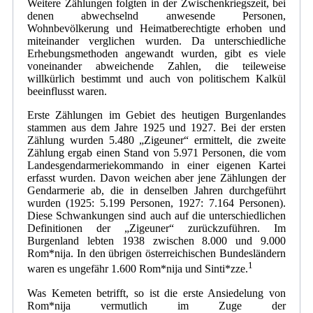
Weitere Zählungen folgten in der Zwischenkriegszeit, bei
denen abwechselnd anwesende Personen,
Wohnbevölkerung und Heimatberechtigte erhoben und
miteinander verglichen wurden. Da unterschiedliche
Erhebungsmethoden angewandt wurden, gibt es viele
voneinander abweichende Zahlen, die teileweise
willkürlich bestimmt und auch von politischem Kalkül
beeinflusst waren.
Erste Zählungen im Gebiet des heutigen Burgenlandes
stammen aus dem Jahre 1925 und 1927. Bei der ersten
Zählung wurden 5.480 „Zigeuner“ ermittelt, die zweite
Zählung ergab einen Stand von 5.971 Personen, die vom
Landesgendarmeriekommando in einer eigenen Kartei
erfasst wurden. Davon weichen aber jene Zählungen der
Gendarmerie ab, die in denselben Jahren durchgeführt
wurden (1925: 5.199 Personen, 1927: 7.164 Personen).
Diese Schwankungen sind auch auf die unterschiedlichen
Definitionen der „Zigeuner“ zurückzuführen. Im
Burgenland lebten 1938 zwischen 8.000 und 9.000
Rom*nija. In den übrigen österreichischen Bundesländern
1
waren es ungefähr 1.600 Rom*nija und Sinti*zze.
Was Kemeten betrifft, so ist die erste Ansiedelung von
Rom*nija vermutlich im Zuge der