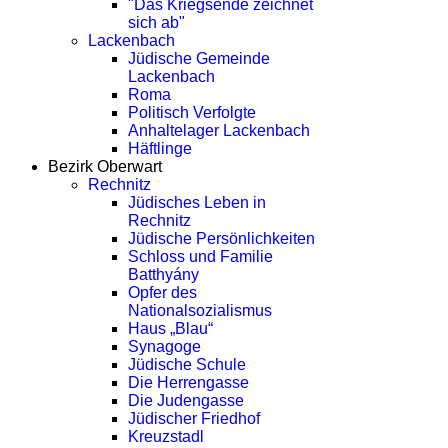
"Das Kriegsende zeichnet
sich ab"
Lackenbach
Jüdische Gemeinde
Lackenbach
Roma
Politisch Verfolgte
Anhaltelager Lackenbach
Häftlinge
Bezirk Oberwart
Rechnitz
Jüdisches Leben in
Rechnitz
Jüdische Persönlichkeiten
Schloss und Familie
Batthyány
Opfer des
Nationalsozialismus
Haus „Blau“
Synagoge
Jüdische Schule
Die Herrengasse
Die Judengasse
Jüdischer Friedhof
Kreuzstadl