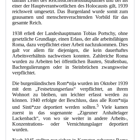
damals Leiter des Reichssicherheitshauptamtes und der als
einer der Hauptverantwortlichen des Holocausts gilt, 1939
reichsweit umgesetzt. Das Burgenland wurde somit zum
grausamen und menschenverachtenden Vorbild für das
gesamte Reich.
1938 erließ der Landeshauptmann Tobias Portschy, ohne
gesetzliche Grundlage, einen Erlass, der alle arbeitsfähigen
Roma, dazu verpflichtet einer Arbeit nachzukommen. Dies
galt vor allem für diejenigen, die kein dauerhaftes
Arbeitsverhältnis nachweisen konnten. Zahlreiche Roma
wurden zu Arbeiten bei öffentlichen Bauten, Straßenbau,
Bachregulierungen oder in Steinbrüchen zwangsweise
verpflichtet.
Die burgenländischen Rom*nija wurden im Oktober 1939
mit dem „Festsetzungserlass“ verpflichtet, an ihrem
Wohnort zu bleiben, um leichter erfasst werden zu
können. 1940 erfolgte der Beschluss, dass alle Rom*nija
5
und Sinti*zze deportiert werden sollten.
Viele kamen
zuerst in das sogenannte „Zigeuner Anhaltelager
Lackenbach“, von wo sie weiter in andere Arbeits-,
Konzentrations- oder Vernichtungslager deportiert
wurden.