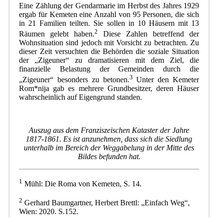
Eine Zählung der Gendarmarie im Herbst des Jahres 1929
ergab für Kemeten eine Anzahl von 95 Personen, die sich
in 21 Familien teilten. Sie sollen in 10 Häusern mit 13
2
Räumen gelebt haben.
Diese Zahlen betreffend der
Wohnsituation sind jedoch mit Vorsicht zu betrachten. Zu
dieser Zeit versuchten die Behörden die soziale Situation
der „Zigeuner“ zu dramatisieren mit dem Ziel, die
finanzielle Belastung der Gemeinden durch die
3
„Zigeuner“ besonders zu betonen.
Unter den Kemeter
Rom*nija gab es mehrere Grundbesitzer, deren Häuser
wahrscheinlich auf Eigengrund standen.
Auszug aus dem Franziszeischen Kataster der Jahre
1817-1861. Es ist anzunehmen, dass sich die Siedlung
unterhalb im Bereich der Weggabelung in der Mitte des
Bildes befunden hat.
1
Mühl: Die Roma von Kemeten, S. 14.
2
Gerhard Baumgartner, Herbert Brettl: „Einfach Weg“,
Wien: 2020. S.152.