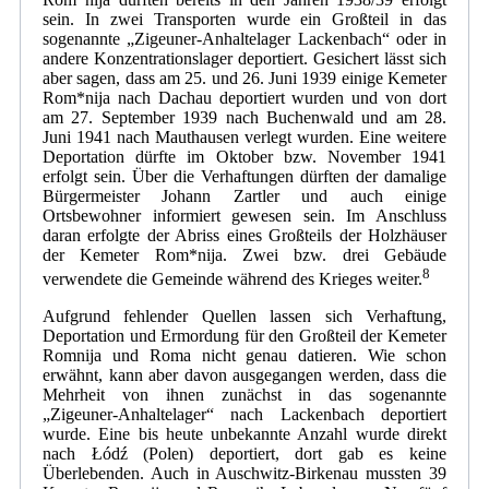
sein. In zwei Transporten wurde ein Großteil in das
sogenannte „Zigeuner-Anhaltelager Lackenbach“ oder in
andere Konzentrationslager deportiert. Gesichert lässt sich
aber sagen, dass am 25. und 26. Juni 1939 einige Kemeter
Rom*nija nach Dachau deportiert wurden und von dort
am 27. September 1939 nach Buchenwald und am 28.
Juni 1941 nach Mauthausen verlegt wurden. Eine weitere
Deportation dürfte im Oktober bzw. November 1941
erfolgt sein. Über die Verhaftungen dürften der damalige
Bürgermeister Johann Zartler und auch einige
Ortsbewohner informiert gewesen sein. Im Anschluss
daran erfolgte der Abriss eines Großteils der Holzhäuser
der Kemeter Rom*nija. Zwei bzw. drei Gebäude
8
verwendete die Gemeinde während des Krieges weiter.
Aufgrund fehlender Quellen lassen sich Verhaftung,
Deportation und Ermordung für den Großteil der Kemeter
Romnija und Roma nicht genau datieren. Wie schon
erwähnt, kann aber davon ausgegangen werden, dass die
Mehrheit von ihnen zunächst in das sogenannte
„Zigeuner-Anhaltelager“ nach Lackenbach deportiert
wurde. Eine bis heute unbekannte Anzahl wurde direkt
nach Łódź (Polen) deportiert, dort gab es keine
Überlebenden. Auch in Auschwitz-Birkenau mussten 39