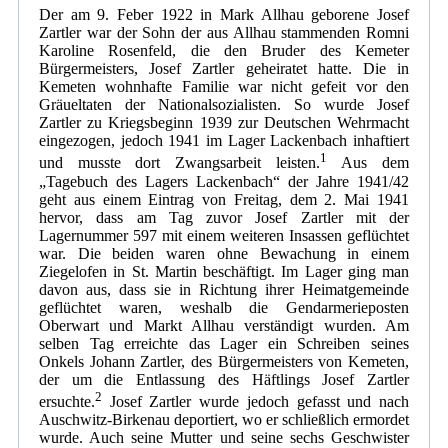
Der am 9. Feber 1922 in Mark Allhau geborene Josef
Zartler war der Sohn der aus Allhau stammenden Romni
Karoline Rosenfeld, die den Bruder des Kemeter
Bürgermeisters, Josef Zartler geheiratet hatte. Die in
Kemeten wohnhafte Familie war nicht gefeit vor den
Gräueltaten der Nationalsozialisten. So wurde Josef
Zartler zu Kriegsbeginn 1939 zur Deutschen Wehrmacht
eingezogen, jedoch 1941 im Lager Lackenbach inhaftiert
1
und musste dort Zwangsarbeit leisten.
Aus dem
„Tagebuch des Lagers Lackenbach“ der Jahre 1941/42
geht aus einem Eintrag von Freitag, dem 2. Mai 1941
hervor, dass am Tag zuvor Josef Zartler mit der
Lagernummer 597 mit einem weiteren Insassen geflüchtet
war. Die beiden waren ohne Bewachung in einem
Ziegelofen in St. Martin beschäftigt. Im Lager ging man
davon aus, dass sie in Richtung ihrer Heimatgemeinde
geflüchtet waren, weshalb die Gendarmerieposten
Oberwart und Markt Allhau verständigt wurden. Am
selben Tag erreichte das Lager ein Schreiben seines
Onkels Johann Zartler, des Bürgermeisters von Kemeten,
der um die Entlassung des Häftlings Josef Zartler
2
ersuchte.
Josef Zartler wurde jedoch gefasst und nach
Auschwitz-Birkenau deportiert, wo er schließlich ermordet
wurde. Auch seine Mutter und seine sechs Geschwister