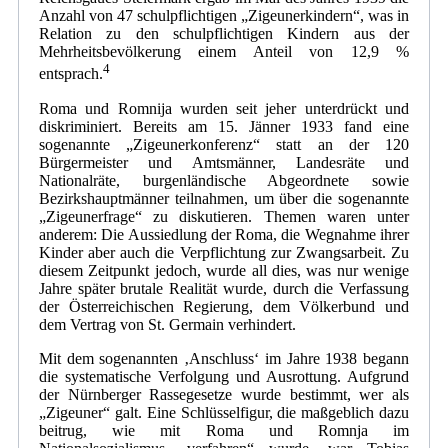
Anzahl von 47 schulpflichtigen „Zigeunerkindern“, was in
Relation zu den schulpflichtigen Kindern aus der
Mehrheitsbevölkerung einem Anteil von 12,9 %
4
entsprach.
Roma und Romnija wurden seit jeher unterdrückt und
diskriminiert. Bereits am 15. Jänner 1933 fand eine
sogenannte „Zigeunerkonferenz“ statt an der 120
Bürgermeister und Amtsmänner, Landesräte und
Nationalräte, burgenländische Abgeordnete sowie
Bezirkshauptmänner teilnahmen, um über die sogenannte
„Zigeunerfrage“ zu diskutieren. Themen waren unter
anderem: Die Aussiedlung der Roma, die Wegnahme ihrer
Kinder aber auch die Verpflichtung zur Zwangsarbeit. Zu
diesem Zeitpunkt jedoch, wurde all dies, was nur wenige
Jahre später brutale Realität wurde, durch die Verfassung
der Österreichischen Regierung, dem Völkerbund und
dem Vertrag von St. Germain verhindert.
Mit dem sogenannten ‚Anschluss‘ im Jahre 1938 begann
die systematische Verfolgung und Ausrottung. Aufgrund
der Nürnberger Rassegesetze wurde bestimmt, wer als
„Zigeuner“ galt. Eine Schlüsselfigur, die maßgeblich dazu
beitrug, wie mit Roma und Romnja im