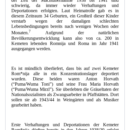
der Zeit der Machtübernahme 1938 bis 1941 sind
schwierig, da immer wieder Verhaftungen und
Deportationen erfolgten. Laut Heimatrolle gab es in
diesem Zeitraum 34 Geburten, ein Großteil dieser Kinder
verstarb wegen der damaligen schlechten
Lebensbedingungen bereits nach wenigen Wochen oder
7
Monaten.
Aufgrund der natürlichen
Bevölkerungsentwicklung kann also von ca. 200 in
Kemeten lebenden Romnija und Roma im Jahr 1941
ausgegangen werden.
Es ist mündlich überliefert, dass bis auf zwei Kemeter
Rom*nija alle in ein Konzentrationslager deportiert
wurden. Diese beiden waren Anton Horvath
(“Puma/Wuma Toni”) und seine Frau Maria Horvath
(“Puma/Wuma Mirzl”). Sie überlebten die Gräueltaten der
Nationalsozialisten als Zwangsarbeiter in Pfaffstätten. Dort
sollen sie ab 1943/44 in Weingärten und als Musiker
gearbeitet haben.
Erste Verhaftungen und Deportationen der Kemeter
Rom*nija dürften bereits in den Jahren 1938/39 erfolgt