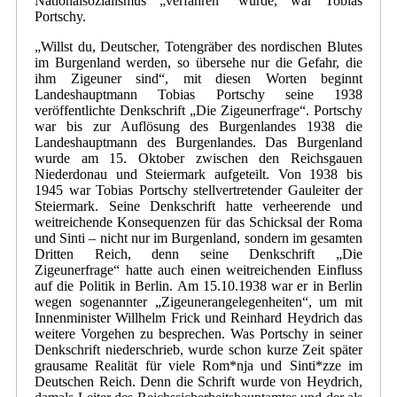
Nationalsozialismus „verfahren“ wurde, war Tobias
Portschy.
„Willst du, Deutscher, Totengräber des nordischen Blutes
im Burgenland werden, so übersehe nur die Gefahr, die
ihm Zigeuner sind“, mit diesen Worten beginnt
Landeshauptmann Tobias Portschy seine 1938
veröffentlichte Denkschrift „Die Zigeunerfrage“. Portschy
war bis zur Auflösung des Burgenlandes 1938 die
Landeshauptmann des Burgenlandes. Das Burgenland
wurde am 15. Oktober zwischen den Reichsgauen
Niederdonau und Steiermark aufgeteilt. Von 1938 bis
1945 war Tobias Portschy stellvertretender Gauleiter der
Steiermark. Seine Denkschrift hatte verheerende und
weitreichende Konsequenzen für das Schicksal der Roma
und Sinti – nicht nur im Burgenland, sondern im gesamten
Dritten Reich, denn seine Denkschrift „Die
Zigeunerfrage“ hatte auch einen weitreichenden Einfluss
auf die Politik in Berlin. Am 15.10.1938 war er in Berlin
wegen sogenannter „Zigeunerangelegenheiten“, um mit
Innenminister Willhelm Frick und Reinhard Heydrich das
weitere Vorgehen zu besprechen. Was Portschy in seiner
Denkschrift niederschrieb, wurde schon kurze Zeit später
grausame Realität für viele Rom*nja und Sinti*zze im
Deutschen Reich. Denn die Schrift wurde von Heydrich,