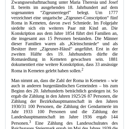
Zwangssesshaftmachung unter Maria Theresia und Josef
II. bereits im ausgehenden 18. Jahrhundert auf dem
sogenannten “Zigeunerriegel” belegt. Um 1777
verzeichnet eine ungarische „Zigeuner-Conscription“ fünf
Roma in Kemeten, davon zwei Schmiede. Im Folgejahr
siedelte sich ein weiteres Paar mit Kind an. Die
Konskription aus dem Jahre 1854 führt drei Familien an,
die insgesamt aus 15 Personen bestanden. Die Männer
dieser Familien waren als „Kleinschmiede“ und als
Besitzer ihrer „Zigeuner-Häusl“ angeführt. Erst in der
zweiten Hälfte des 19. Jahrhunderts dürfte die
Romasiedlung in Kemeten gewachsen sein. 1881
dokumentiert eine weitere Konskription, dass 33 ansässige
2
Roma in Kemeten gelebt haben sollen.
Man nimmt an, dass die Zahl der Roma in Kemeten – wie
auch in anderen burgenländischen Gemeinden – bis zum
Beginn des 20. Jahrhunderts beträchtlich gestiegen ist. So
ergab die Zählung in den Jahren 1925/26 87 Personen, die
Zählung der Bezirkshauptmannschaft in den Jahren
1930/31 100 Personen, die Zählung der Gendarmerie im
Jahr 1933 100 Personen und die Zählung der
Landeshauptmannschaft im Jahre 1936 ergab 144
3
Personen.
Eine Zählung des Landesschulrates des
Reichsgaues Steiermark ergab im Mai des Jahres 1939 die