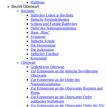
Häftlinge
Bezirk Oberwart
Rechnitz
Jüdisches Leben in Rechnitz
Jüdische Persönlichkeiten
Schloss und Familie Batthyány
Opfer des Nationalsozialismus
Haus „Blau“
Synagoge
Jüdische Schule
Die Herrengasse
Die Judengasse
Jüdischer Friedhof
Kreuzstadl
Oberwart
Gedenkweg Oberwart
Zur Erinnerung an die jüdische Bevölkerung
Oberwarts
Zur Erinnerung an die Opfer des
Nationalsozialismus
Zur Erinnerung an die Oberwarter Romnija und
Roma
Zur Erinnerung an die Oberwarter Opfer
politischer Verfolgung
Zur Erinnerung an die Oberwarter Opfer der NS-