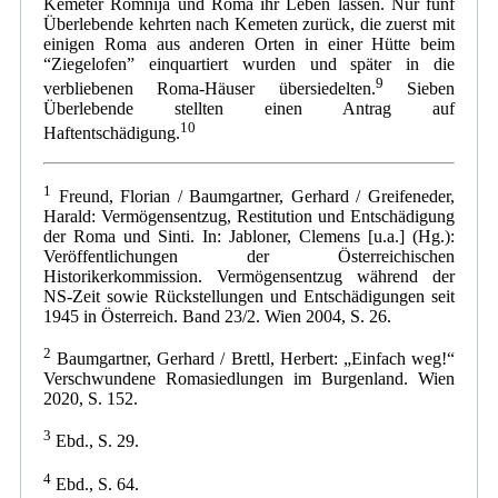
Kemeter Romnija und Roma ihr Leben lassen. Nur fünf
Überlebende kehrten nach Kemeten zurück, die zuerst mit
einigen Roma aus anderen Orten in einer Hütte beim
“Ziegelofen” einquartiert wurden und später in die
9
verbliebenen Roma-Häuser übersiedelten.
Sieben
Überlebende stellten einen Antrag auf
10
Haftentschädigung.
1
Freund, Florian / Baumgartner, Gerhard / Greifeneder,
Harald: Vermögensentzug, Restitution und Entschädigung
der Roma und Sinti. In: Jabloner, Clemens [u.a.] (Hg.):
Veröffentlichungen der Österreichischen
Historikerkommission. Vermögensentzug während der
NS-Zeit sowie Rückstellungen und Entschädigungen seit
1945 in Österreich. Band 23/2. Wien 2004, S. 26.
2
Baumgartner, Gerhard / Brettl, Herbert: „Einfach weg!“
Verschwundene Romasiedlungen im Burgenland. Wien
2020, S. 152.
3
Ebd., S. 29.
4
Ebd., S. 64.