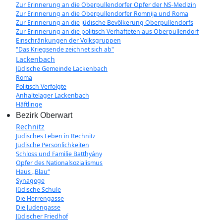
Zur Erinnerung an die Oberpullendorfer Opfer der NS-Medizin
Zur Erinnerung an die Oberpullendorfer Romnija und Roma
Zur Erinnerung an die jüdische Bevölkerung Oberpullendorfs
Zur Erinnerung an die politisch Verhafteten aus Oberpullendorf
Einschränkungen der Volksgruppen
"Das Kriegsende zeichnet sich ab"
Lackenbach
Jüdische Gemeinde Lackenbach
Roma
Politisch Verfolgte
Anhaltelager Lackenbach
Häftlinge
Bezirk Oberwart
Rechnitz
Jüdisches Leben in Rechnitz
Jüdische Persönlichkeiten
Schloss und Familie Batthyány
Opfer des Nationalsozialismus
Haus „Blau“
Synagoge
Jüdische Schule
Die Herrengasse
Die Judengasse
Jüdischer Friedhof