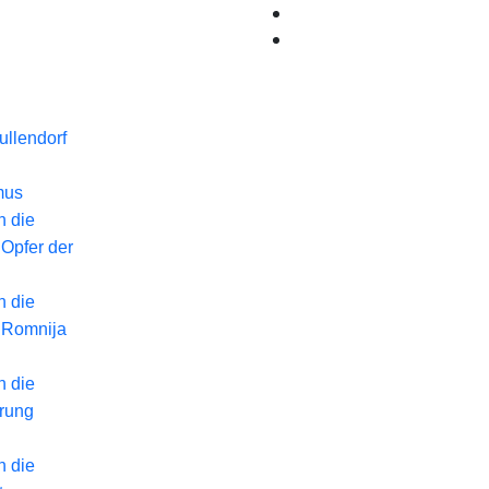
llendorf
mus
n die
 Opfer der
n die
 Romnija
n die
erung
n die