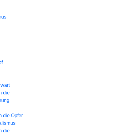
mus
of
wart
n die
erung
n die Opfer
alismus
n die