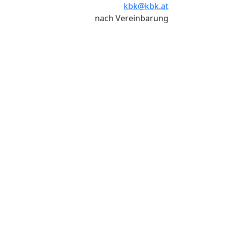
kbk@kbk.at
nach Vereinbarung