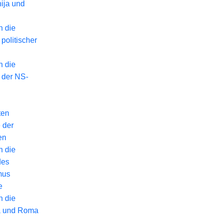
ija und
n die
politischer
n die
 der NS-
ten
 der
en
n die
des
mus
e
n die
a und Roma