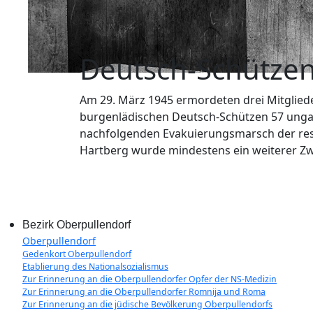
Deutsch-Schütze
Am 29. März 1945 ermordeten drei Mitglied
burgenlädischen Deutsch-Schützen 57 ungar
nachfolgenden Evakuierungsmarsch der res
Hartberg wurde mindestens ein weiterer Z
Bezirk Oberpullendorf
Oberpullendorf
Gedenkort Oberpullendorf
Etablierung des Nationalsozialismus
Zur Erinnerung an die Oberpullendorfer Opfer der NS-Medizin
Zur Erinnerung an die Oberpullendorfer Romnija und Roma
Zur Erinnerung an die jüdische Bevölkerung Oberpullendorfs