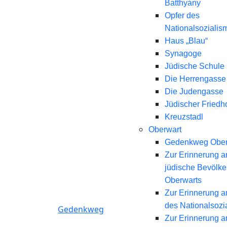
Batthyány
Opfer des
Nationalsozialis
Haus „Blau“
Synagoge
Jüdische Schule
Die Herrengasse
Die Judengasse
Jüdischer Friedh
Kreuzstadl
Oberwart
Gedenkweg Ober
Zur Erinnerung a
jüdische Bevölk
Oberwarts
Zur Erinnerung a
des Nationalsozi
Gedenkweg
Zur Erinnerung a