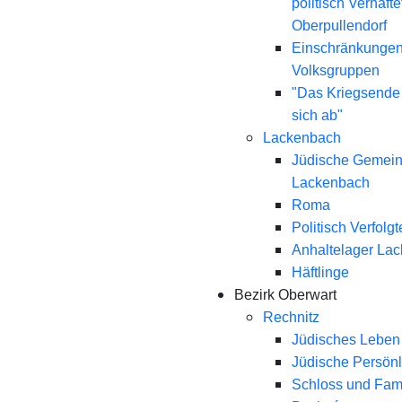
politisch Verhaft
Oberpullendorf
Einschränkungen
Volksgruppen
"Das Kriegsende
sich ab"
Lackenbach
Jüdische Gemei
Lackenbach
Roma
Politisch Verfolgt
Anhaltelager La
Häftlinge
Bezirk Oberwart
Rechnitz
Jüdisches Leben 
Jüdische Persönl
Schloss und Fami