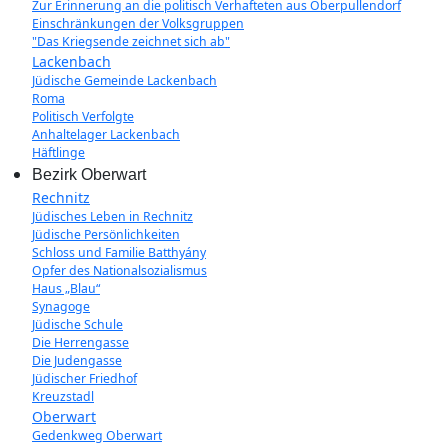
Zur Erinnerung an die politisch Verhafteten aus Oberpullendorf
Einschränkungen der Volksgruppen
"Das Kriegsende zeichnet sich ab"
Lackenbach
Jüdische Gemeinde Lackenbach
Roma
Politisch Verfolgte
Anhaltelager Lackenbach
Häftlinge
Bezirk Oberwart
Rechnitz
Jüdisches Leben in Rechnitz
Jüdische Persönlichkeiten
Schloss und Familie Batthyány
Opfer des Nationalsozialismus
Haus „Blau“
Synagoge
Jüdische Schule
Die Herrengasse
Die Judengasse
Jüdischer Friedhof
Kreuzstadl
Oberwart
Gedenkweg Oberwart