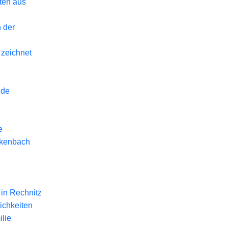
eten aus
 der
 zeichnet
nde
e
ckenbach
in Rechnitz
ichkeiten
lie