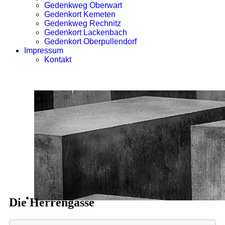
Gedenkweg Oberwart
Gedenkort Kemeten
Gedenkweg Rechnitz
Gedenkort Lackenbach
Gedenkort Oberpullendorf
Impressum
Kontakt
Die Herrengasse