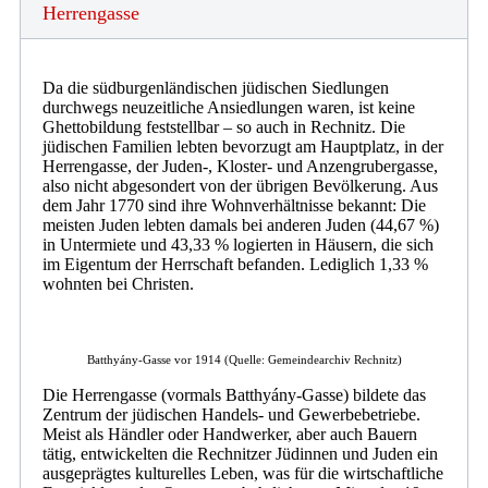
Herrengasse
Da die südburgenländischen jüdischen Siedlungen
durchwegs neuzeitliche Ansiedlungen waren, ist keine
Ghettobildung feststellbar – so auch in Rechnitz. Die
jüdischen Familien lebten bevorzugt am Hauptplatz, in der
Herrengasse, der Juden-, Kloster- und Anzengrubergasse,
also nicht abgesondert von der übrigen Bevölkerung. Aus
dem Jahr 1770 sind ihre Wohnverhältnisse bekannt: Die
meisten Juden lebten damals bei anderen Juden (44,67 %)
in Untermiete und 43,33 % logierten in Häusern, die sich
im Eigentum der Herrschaft befanden. Lediglich 1,33 %
wohnten bei Christen.
Batthyány-Gasse vor 1914 (Quelle: Gemeindearchiv Rechnitz)
Die Herrengasse (vormals Batthyány-Gasse) bildete das
Zentrum der jüdischen Handels- und Gewerbebetriebe.
Meist als Händler oder Handwerker, aber auch Bauern
tätig, entwickelten die Rechnitzer Jüdinnen und Juden ein
ausgeprägtes kulturelles Leben, was für die wirtschaftliche