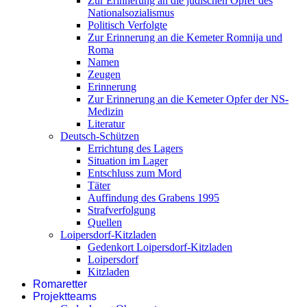
Zur Erinnerung an die jüdischen Opfer des
Nationalsozialismus
Politisch Verfolgte
Zur Erinnerung an die Kemeter Romnija und
Roma
Namen
Zeugen
Erinnerung
Zur Erinnerung an die Kemeter Opfer der NS-
Medizin
Literatur
Deutsch-Schützen
Errichtung des Lagers
Situation im Lager
Entschluss zum Mord
Täter
Auffindung des Grabens 1995
Strafverfolgung
Quellen
Loipersdorf-Kitzladen
Gedenkort Loipersdorf-Kitzladen
Loipersdorf
Kitzladen
Romaretter
Projektteams