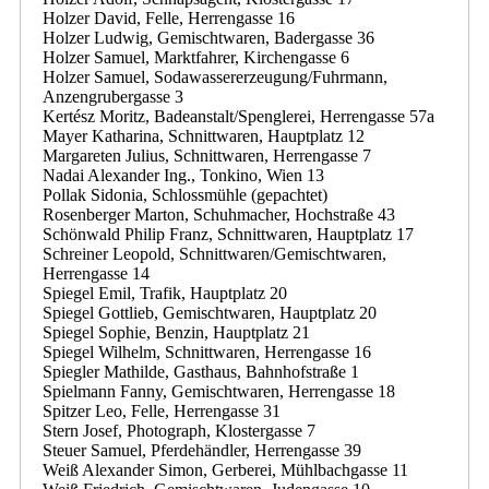
Holzer David, Felle, Herrengasse 16
Holzer Ludwig, Gemischtwaren, Badergasse 36
Holzer Samuel, Marktfahrer, Kirchengasse 6
Holzer Samuel, Sodawassererzeugung/Fuhrmann,
Anzengrubergasse 3
Kertész Moritz, Badeanstalt/Spenglerei, Herrengasse 57a
Mayer Katharina, Schnittwaren, Hauptplatz 12
Margareten Julius, Schnittwaren, Herrengasse 7
Nadai Alexander Ing., Tonkino, Wien 13
Pollak Sidonia, Schlossmühle (gepachtet)
Rosenberger Marton, Schuhmacher, Hochstraße 43
Schönwald Philip Franz, Schnittwaren, Hauptplatz 17
Schreiner Leopold, Schnittwaren/Gemischtwaren,
Herrengasse 14
Spiegel Emil, Trafik, Hauptplatz 20
Spiegel Gottlieb, Gemischtwaren, Hauptplatz 20
Spiegel Sophie, Benzin, Hauptplatz 21
Spiegel Wilhelm, Schnittwaren, Herrengasse 16
Spiegler Mathilde, Gasthaus, Bahnhofstraße 1
Spielmann Fanny, Gemischtwaren, Herrengasse 18
Spitzer Leo, Felle, Herrengasse 31
Stern Josef, Photograph, Klostergasse 7
Steuer Samuel, Pferdehändler, Herrengasse 39
Weiß Alexander Simon, Gerberei, Mühlbachgasse 11