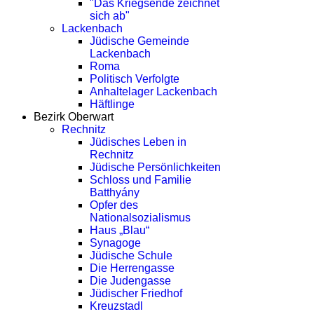
"Das Kriegsende zeichnet
sich ab"
Lackenbach
Jüdische Gemeinde
Lackenbach
Roma
Politisch Verfolgte
Anhaltelager Lackenbach
Häftlinge
Bezirk Oberwart
Rechnitz
Jüdisches Leben in
Rechnitz
Jüdische Persönlichkeiten
Schloss und Familie
Batthyány
Opfer des
Nationalsozialismus
Haus „Blau“
Synagoge
Jüdische Schule
Die Herrengasse
Die Judengasse
Jüdischer Friedhof
Kreuzstadl