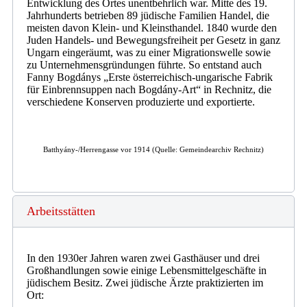
Entwicklung des Ortes unentbehrlich war. Mitte des 19.
Jahrhunderts betrieben 89 jüdische Familien Handel, die
meisten davon Klein- und Kleinsthandel. 1840 wurde den
Juden Handels- und Bewegungsfreiheit per Gesetz in ganz
Ungarn eingeräumt, was zu einer Migrationswelle sowie
zu Unternehmensgründungen führte. So entstand auch
Fanny Bogdánys „Erste österreichisch-ungarische Fabrik
für Einbrennsuppen nach Bogdány-Art“ in Rechnitz, die
verschiedene Konserven produzierte und exportierte.
Batthyány-/Herrengasse vor 1914 (Quelle: Gemeindearchiv Rechnitz)
Arbeitsstätten
In den 1930er Jahren waren zwei Gasthäuser und drei
Großhandlungen sowie einige Lebensmittelgeschäfte in
jüdischem Besitz. Zwei jüdische Ärzte praktizierten im
Ort: