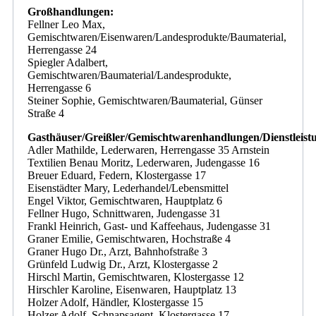
Großhandlungen:
Fellner Leo Max,
Gemischtwaren/Eisenwaren/Landesprodukte/Baumaterial,
Herrengasse 24
Spiegler Adalbert,
Gemischtwaren/Baumaterial/Landesprodukte,
Herrengasse 6
Steiner Sophie, Gemischtwaren/Baumaterial, Günser
Straße 4
Gasthäuser/Greißler/Gemischtwarenhandlungen/Dienstleist
Adler Mathilde, Lederwaren, Herrengasse 35 Arnstein
Textilien Benau Moritz, Lederwaren, Judengasse 16
Breuer Eduard, Federn, Klostergasse 17
Eisenstädter Mary, Lederhandel/Lebensmittel
Engel Viktor, Gemischtwaren, Hauptplatz 6
Fellner Hugo, Schnittwaren, Judengasse 31
Frankl Heinrich, Gast- und Kaffeehaus, Judengasse 31
Graner Emilie, Gemischtwaren, Hochstraße 4
Graner Hugo Dr., Arzt, Bahnhofstraße 3
Grünfeld Ludwig Dr., Arzt, Klostergasse 2
Hirschl Martin, Gemischtwaren, Klostergasse 12
Hirschler Karoline, Eisenwaren, Hauptplatz 13
Holzer Adolf, Händler, Klostergasse 15
Holzer Adolf, Schnapsagent, Klostergasse 17