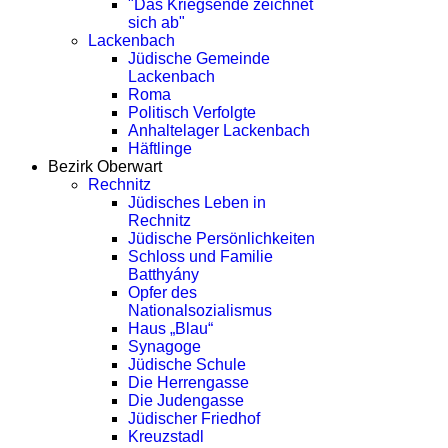
"Das Kriegsende zeichnet
sich ab"
Lackenbach
Jüdische Gemeinde
Lackenbach
Roma
Politisch Verfolgte
Anhaltelager Lackenbach
Häftlinge
Bezirk Oberwart
Rechnitz
Jüdisches Leben in
Rechnitz
Jüdische Persönlichkeiten
Schloss und Familie
Batthyány
Opfer des
Nationalsozialismus
Haus „Blau“
Synagoge
Jüdische Schule
Die Herrengasse
Die Judengasse
Jüdischer Friedhof
Kreuzstadl