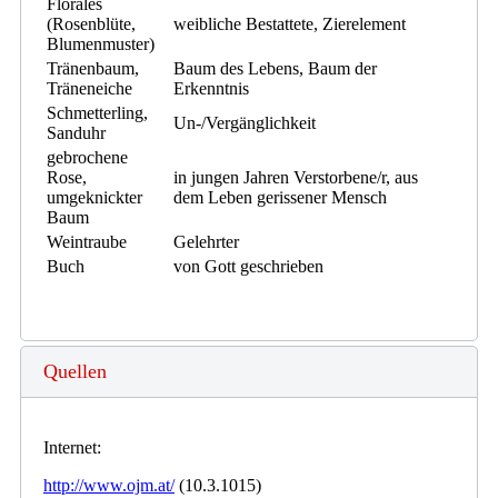
Florales
(Rosenblüte,
weibliche Bestattete, Zierelement
Blumenmuster)
Tränenbaum,
Baum des Lebens, Baum der
Träneneiche
Erkenntnis
Schmetterling,
Un-/Vergänglichkeit
Sanduhr
gebrochene
Rose,
in jungen Jahren Verstorbene/r, aus
umgeknickter
dem Leben gerissener Mensch
Baum
Weintraube
Gelehrter
Buch
von Gott geschrieben
Quellen
Internet:
http://www.ojm.at/
(10.3.1015)