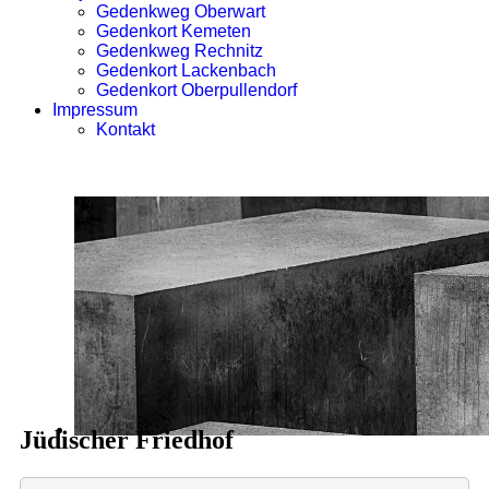
Gedenkweg Oberwart
Gedenkort Kemeten
Gedenkweg Rechnitz
Gedenkort Lackenbach
Gedenkort Oberpullendorf
Impressum
Kontakt
Jüdischer Friedhof