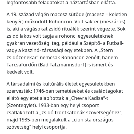
legfontosabb feladatokat a háztartásban ellátta.
A 19. század végén macesz sütöde (macesz = keletlen
kenyér) működött Rohoncon. Volt sakter (mészáros)
is, aki a vágásokat zsidó rituálék szerint végezte. Sok
zsidó lakos volt tagja a rohonci egyesületeknek,
gyakran vezetőségi tag, például a Szépítő- a Futball-
vagy a kaszinó- társasági egyletekben. A „Stern
zsidózenekar“ nemcsak Rohoncon zenélt, hanem
Tarcsafürdőn (Bad Tatzmannsdorf) is ismert és
kedvelt volt.
A társadalmi és kultúrális életet egyesületekben
szervezték: 1746-ban temetéseket és családtagokat
ellátó egyletet alapítottak a „Chevra Kadisa“-t
(Szentegylet). 1933-ban egy helyi csoport
csatlakozott a „zsidó frontkatonák szövetségéhez“,
majd 1935-ben megalakult a „cionista országos
szövetség“ helyi csoportja.