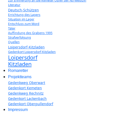
Zur Erinnerung an die Kemeter Opfer der NS-Medizin
Literatur
Deutsch-Schützen
Errichtung des Lagers
Situation im Lager
Entschluss zum Mord
Täter
Auffindung des Grabens 1995
Strafverfolgung
Quellen
Loipersdorf-Kitzladen
Gedenkort Loipersdorf-Kitzladen
Loipersdorf
Kitzladen
Romaretter
Projektteams
Gedenkweg Oberwart
Gedenkort Kemeten
Gedenkweg Rechnitz
Gedenkort Lackenbach
Gedenkort Oberpullendorf
Impressum