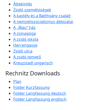
Áttekintés
Zsidó személyiségek
A kastély és a Batthyány család
A nemzetiszocializmus áldozatai
A „Blau“ ház
A zsinagóga
A zsidó iskola
Herrengasse
Zsidó utca
A zsidó temető
Kreuzstadl ungarisch
Rechnitz Downloads
Plan
Folder Kurzfassung
Folder Langfassung deutsch
Folder Langfassung englisch