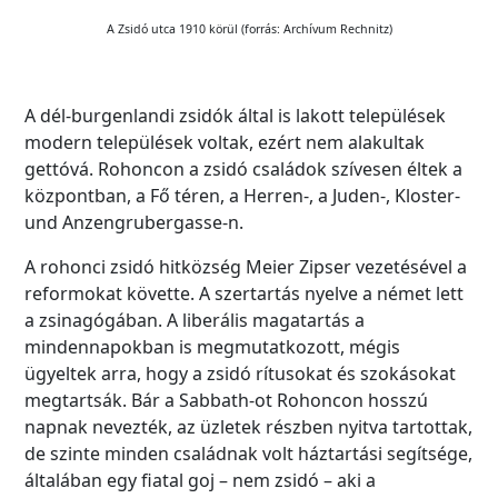
A Zsidó utca 1910 körül (forrás: Archívum Rechnitz)
A dél-burgenlandi zsidók által is lakott települések
modern települések voltak, ezért nem alakultak
gettóvá. Rohoncon a zsidó családok szívesen éltek a
központban, a Fő téren, a Herren-, a Juden-, Kloster-
und Anzengrubergasse-n.
A rohonci zsidó hitközség Meier Zipser vezetésével a
reformokat követte. A szertartás nyelve a német lett
a zsinagógában. A liberális magatartás a
mindennapokban is megmutatkozott, mégis
ügyeltek arra, hogy a zsidó rítusokat és szokásokat
megtartsák. Bár a Sabbath-ot Rohoncon hosszú
napnak nevezték, az üzletek részben nyitva tartottak,
de szinte minden családnak volt háztartási segítsége,
általában egy fiatal goj – nem zsidó – aki a