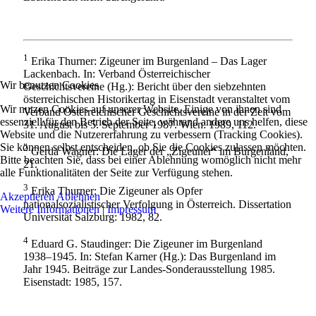
1
Erika Thurner: Zigeuner im Burgenland – Das Lager
Lackenbach. In: Verband Österreichischer
Wir benutzen Cookies
Geschichtsvereine (Hg.): Bericht über den siebzehnten
österreichischen Historikertag in Eisenstadt veranstaltet vom
Wir nutzen Cookies auf unserer Website. Einige von ihnen sind
Verband Österreichischer Geschichtsvereine in der Zeit vom
essenziell für den Betrieb der Seite, während andere uns helfen, diese
31. August bis 5. September 1987. Wien: 1989, 112.
Website und die Nutzererfahrung zu verbessern (Tracking Cookies).
Sie können selbst entscheiden, ob Sie die Cookies zulassen möchten.
2
Gerda Wagner: Die Lager der „Zigeuner“ im Burgenland,
Bitte beachten Sie, dass bei einer Ablehnung womöglich nicht mehr
21.
alle Funktionalitäten der Seite zur Verfügung stehen.
3
Erika Thurner: Die Zigeuner als Opfer
Akzeptieren
Ablehnen
nationalsozialistischer Verfolgung in Österreich. Dissertation
Weitere Informationen
|
Impressum
Universität Salzburg: 1982, 82.
4
Eduard G. Staudinger: Die Zigeuner im Burgenland
1938–1945. In: Stefan Karner (Hg.): Das Burgenland im
Jahr 1945. Beiträge zur Landes-Sonderausstellung 1985.
Eisenstadt: 1985, 157.