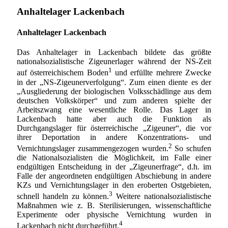
Anhaltelager Lackenbach
Anhaltelager Lackenbach
Das Anhaltelager in Lackenbach bildete das größte
nationalsozialistische Zigeunerlager während der NS-Zeit
1
auf österreichischem Boden
und erfüllte mehrere Zwecke
in der „NS-Zigeunerverfolgung“. Zum einen diente es der
„Ausgliederung der biologischen Volksschädlinge aus dem
deutschen Volkskörper“ und zum anderen spielte der
Arbeitszwang eine wesentliche Rolle. Das Lager in
Lackenbach hatte aber auch die Funktion als
Durchgangslager für österreichische „Zigeuner“, die vor
ihrer Deportation in andere Konzentrations- und
2
Vernichtungslager zusammengezogen wurden.
So schufen
die Nationalsozialisten die Möglichkeit, im Falle einer
endgültigen Entscheidung in der „Zigeunerfrage“, d.h. im
Falle der angeordneten endgültigen Abschiebung in andere
KZs und Vernichtungslager in den eroberten Ostgebieten,
3
schnell handeln zu können.
Weitere nationalsozialistische
Maßnahmen wie z. B. Sterilisierungen, wissenschaftliche
Experimente oder physische Vernichtung wurden in
4
Lackenbach nicht durchgeführt.