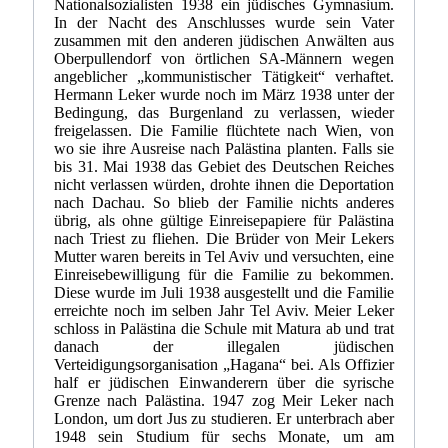
Nationalsozialisten 1938 ein jüdisches Gymnasium.
In der Nacht des Anschlusses wurde sein Vater
zusammen mit den anderen jüdischen Anwälten aus
Oberpullendorf von örtlichen SA-Männern wegen
angeblicher „kommunistischer Tätigkeit“ verhaftet.
Hermann Leker wurde noch im März 1938 unter der
Bedingung, das Burgenland zu verlassen, wieder
freigelassen. Die Familie flüchtete nach Wien, von
wo sie ihre Ausreise nach Palästina planten. Falls sie
bis 31. Mai 1938 das Gebiet des Deutschen Reiches
nicht verlassen würden, drohte ihnen die Deportation
nach Dachau. So blieb der Familie nichts anderes
übrig, als ohne gültige Einreisepapiere für Palästina
nach Triest zu fliehen. Die Brüder von Meir Lekers
Mutter waren bereits in Tel Aviv und versuchten, eine
Einreisebewilligung für die Familie zu bekommen.
Diese wurde im Juli 1938 ausgestellt und die Familie
erreichte noch im selben Jahr Tel Aviv. Meier Leker
schloss in Palästina die Schule mit Matura ab und trat
danach der illegalen jüdischen
Verteidigungsorganisation „Hagana“ bei. Als Offizier
half er jüdischen Einwanderern über die syrische
Grenze nach Palästina. 1947 zog Meir Leker nach
London, um dort Jus zu studieren. Er unterbrach aber
1948 sein Studium für sechs Monate, um am