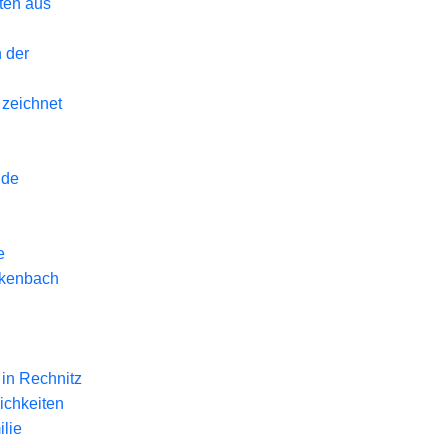
eten aus
 der
 zeichnet
nde
e
ckenbach
in Rechnitz
ichkeiten
lie