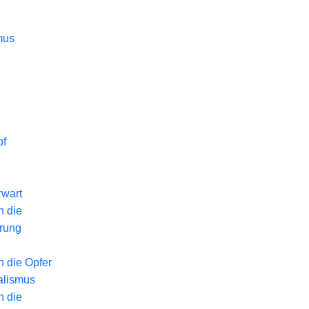
mus
of
wart
n die
erung
n die Opfer
alismus
n die