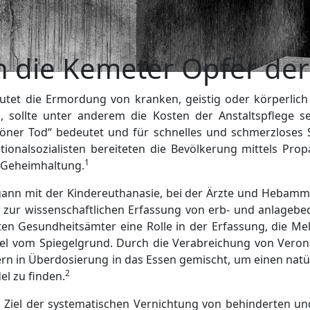
n die Kemeter Opfer de
eutet die Ermordung von kranken, geistig oder körperli
, sollte unter anderem die Kosten der Anstaltspflege 
schöner Tod“ bedeutet und für schnelles und schmerzloses 
ionalsozialisten bereiteten die Bevölkerung mittels Prop
1
r Geheimhaltung.
gann mit der Kindereuthanasie, bei der Ärzte und Hebamme
 zur wissenschaftlichen Erfassung von erb- und anlageb
en Gesundheitsämter eine Rolle in der Erfassung, die M
el vom Spiegelgrund. Durch die Verabreichung von Veron
ern in Überdosierung in das Essen gemischt, um einen natü
2
el zu finden.
 Ziel der systematischen Vernichtung von behinderten un