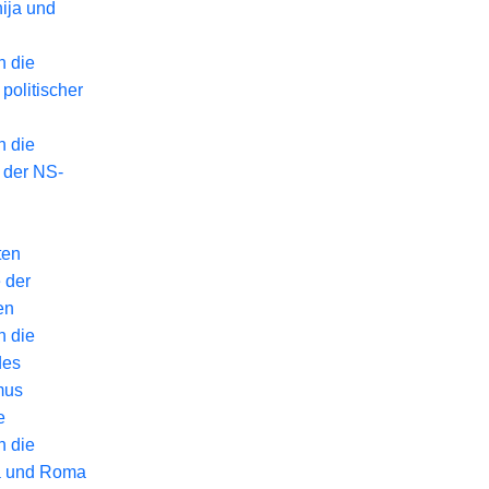
ija und
n die
politischer
n die
 der NS-
ten
 der
en
n die
des
mus
e
n die
a und Roma