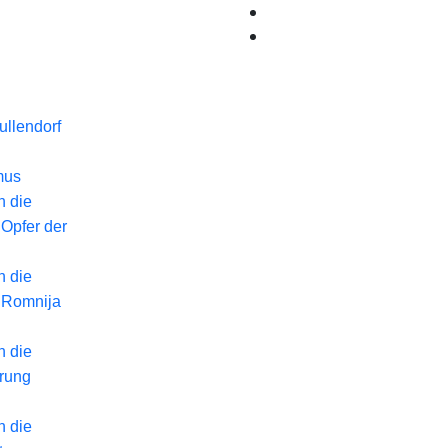
llendorf
mus
n die
 Opfer der
n die
 Romnija
n die
erung
n die