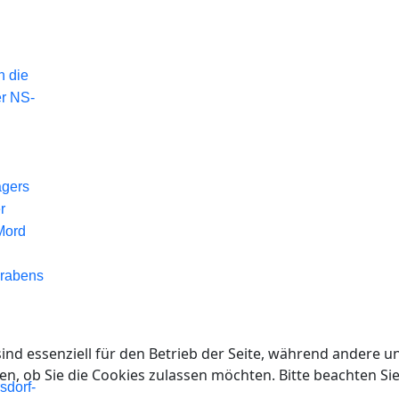
n die
er NS-
agers
r
Mord
Grabens
ind essenziell für den Betrieb der Seite, während andere u
en, ob Sie die Cookies zulassen möchten. Bitte beachten Si
sdorf-