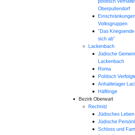
politisch Verhaft
Oberpullendorf
Einschränkungen
Volksgruppen
"Das Kriegsende
sich ab"
Lackenbach
Jüdische Gemei
Lackenbach
Roma
Politisch Verfolgt
Anhaltelager La
Häftlinge
Bezirk Oberwart
Rechnitz
Jüdisches Leben 
Jüdische Persönl
Schloss und Fami