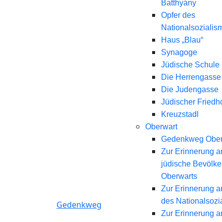
Batthyány
Opfer des
Nationalsozialis
Haus „Blau“
Synagoge
Jüdische Schule
Die Herrengasse
Die Judengasse
Jüdischer Friedh
Kreuzstadl
Oberwart
Gedenkweg Ober
Zur Erinnerung a
jüdische Bevölk
Oberwarts
Zur Erinnerung a
des Nationalsozi
Gedenkweg
Zur Erinnerung a