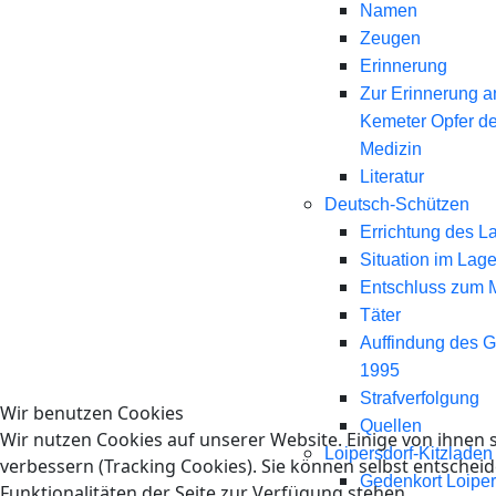
Namen
Zeugen
Erinnerung
Zur Erinnerung a
Kemeter Opfer d
Medizin
Literatur
Deutsch-Schützen
Errichtung des L
Situation im Lage
Entschluss zum 
Täter
Auffindung des 
1995
Strafverfolgung
Wir benutzen Cookies
Quellen
Wir nutzen Cookies auf unserer Website. Einige von ihnen s
Loipersdorf-Kitzladen
verbessern (Tracking Cookies). Sie können selbst entscheid
Gedenkort Loiper
Funktionalitäten der Seite zur Verfügung stehen.