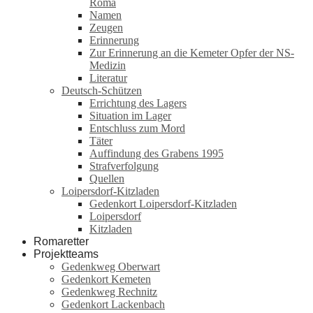
Roma
Namen
Zeugen
Erinnerung
Zur Erinnerung an die Kemeter Opfer der NS-
Medizin
Literatur
Deutsch-Schützen
Errichtung des Lagers
Situation im Lager
Entschluss zum Mord
Täter
Auffindung des Grabens 1995
Strafverfolgung
Quellen
Loipersdorf-Kitzladen
Gedenkort Loipersdorf-Kitzladen
Loipersdorf
Kitzladen
Romaretter
Projektteams
Gedenkweg Oberwart
Gedenkort Kemeten
Gedenkweg Rechnitz
Gedenkort Lackenbach