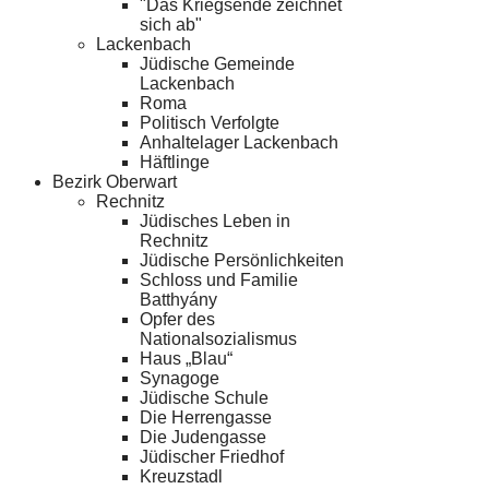
"Das Kriegsende zeichnet
sich ab"
Lackenbach
Jüdische Gemeinde
Lackenbach
Roma
Politisch Verfolgte
Anhaltelager Lackenbach
Häftlinge
Bezirk Oberwart
Rechnitz
Jüdisches Leben in
Rechnitz
Jüdische Persönlichkeiten
Schloss und Familie
Batthyány
Opfer des
Nationalsozialismus
Haus „Blau“
Synagoge
Jüdische Schule
Die Herrengasse
Die Judengasse
Jüdischer Friedhof
Kreuzstadl