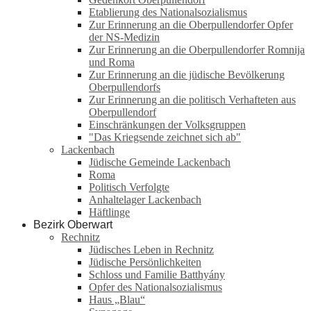
Etablierung des Nationalsozialismus
Zur Erinnerung an die Oberpullendorfer Opfer
der NS-Medizin
Zur Erinnerung an die Oberpullendorfer Romnija
und Roma
Zur Erinnerung an die jüdische Bevölkerung
Oberpullendorfs
Zur Erinnerung an die politisch Verhafteten aus
Oberpullendorf
Einschränkungen der Volksgruppen
"Das Kriegsende zeichnet sich ab"
Lackenbach
Jüdische Gemeinde Lackenbach
Roma
Politisch Verfolgte
Anhaltelager Lackenbach
Häftlinge
Bezirk Oberwart
Rechnitz
Jüdisches Leben in Rechnitz
Jüdische Persönlichkeiten
Schloss und Familie Batthyány
Opfer des Nationalsozialismus
Haus „Blau“