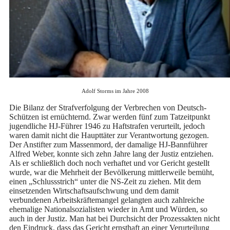
Adolf Storms im Jahre 2008
Die Bilanz der Strafverfolgung der Verbrechen von Deutsch-
Schützen ist ernüchternd. Zwar werden fünf zum Tatzeitpunkt
jugendliche HJ-Führer 1946 zu Haftstrafen verurteilt, jedoch
waren damit nicht die Haupttäter zur Verantwortung gezogen.
Der Anstifter zum Massenmord, der damalige HJ-Bannführer
Alfred Weber, konnte sich zehn Jahre lang der Justiz entziehen.
Als er schließlich doch noch verhaftet und vor Gericht gestellt
wurde, war die Mehrheit der Bevölkerung mittlerweile bemüht,
einen „Schlussstrich“ unter die NS-Zeit zu ziehen. Mit dem
einsetzenden Wirtschaftsaufschwung und dem damit
verbundenen Arbeitskräftemangel gelangten auch zahlreiche
ehemalige Nationalsozialisten wieder in Amt und Würden, so
auch in der Justiz. Man hat bei Durchsicht der Prozessakten nicht
den Eindruck, dass das Gericht ernsthaft an einer Verurteilung