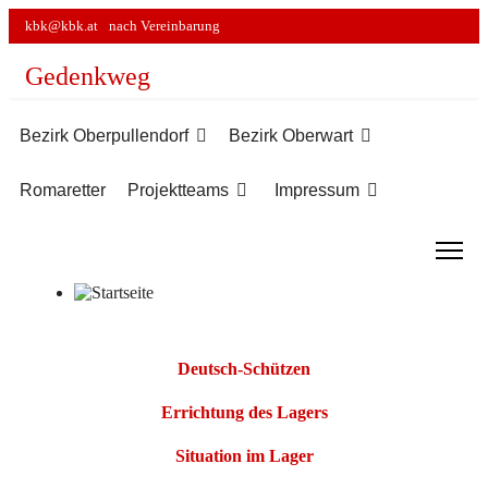
kbk@kbk.at
nach Vereinbarung
Gedenkweg
Bezirk Oberpullendorf
Bezirk Oberwart
Romaretter
Projektteams
Impressum
Beiträge
Titel
Deutsch-Schützen
Errichtung des Lagers
Situation im Lager