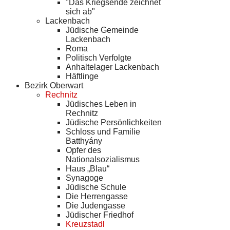
"Das Kriegsende zeichnet
sich ab"
Lackenbach
Jüdische Gemeinde
Lackenbach
Roma
Politisch Verfolgte
Anhaltelager Lackenbach
Häftlinge
Bezirk Oberwart
Rechnitz
Jüdisches Leben in
Rechnitz
Jüdische Persönlichkeiten
Schloss und Familie
Batthyány
Opfer des
Nationalsozialismus
Haus „Blau“
Synagoge
Jüdische Schule
Die Herrengasse
Die Judengasse
Jüdischer Friedhof
Kreuzstadl