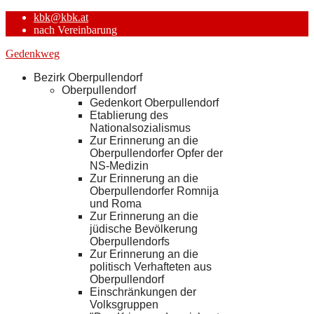
kbk@kbk.at
nach Vereinbarung
Gedenkweg
Bezirk Oberpullendorf
Oberpullendorf
Gedenkort Oberpullendorf
Etablierung des
Nationalsozialismus
Zur Erinnerung an die
Oberpullendorfer Opfer der
NS-Medizin
Zur Erinnerung an die
Oberpullendorfer Romnija
und Roma
Zur Erinnerung an die
jüdische Bevölkerung
Oberpullendorfs
Zur Erinnerung an die
politisch Verhafteten aus
Oberpullendorf
Einschränkungen der
Volksgruppen