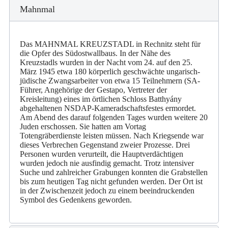
Mahnmal
Das MAHNMAL KREUZSTADL in Rechnitz steht für
die Opfer des Südostwallbaus. In der Nähe des
Kreuzstadls wurden in der Nacht vom 24. auf den 25.
März 1945 etwa 180 körperlich geschwächte ungarisch-
jüdische Zwangsarbeiter von etwa 15 Teilnehmern (SA-
Führer, Angehörige der Gestapo, Vertreter der
Kreisleitung) eines im örtlichen Schloss Batthyány
abgehaltenen NSDAP-Kameradschaftsfestes ermordet.
Am Abend des darauf folgenden Tages wurden weitere 20
Juden erschossen. Sie hatten am Vortag
Totengräberdienste leisten müssen. Nach Kriegsende war
dieses Verbrechen Gegenstand zweier Prozesse. Drei
Personen wurden verurteilt, die Hauptverdächtigen
wurden jedoch nie ausfindig gemacht. Trotz intensiver
Suche und zahlreicher Grabungen konnten die Grabstellen
bis zum heutigen Tag nicht gefunden werden. Der Ort ist
in der Zwischenzeit jedoch zu einem beeindruckenden
Symbol des Gedenkens geworden.