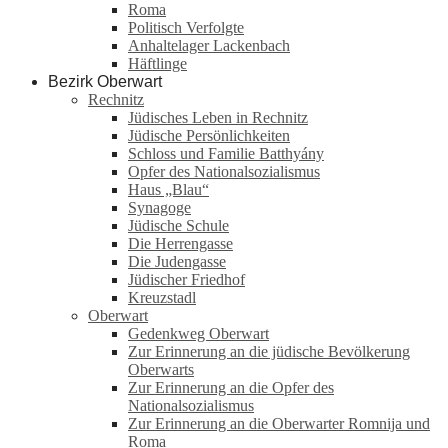
Roma
Politisch Verfolgte
Anhaltelager Lackenbach
Häftlinge
Bezirk Oberwart
Rechnitz
Jüdisches Leben in Rechnitz
Jüdische Persönlichkeiten
Schloss und Familie Batthyány
Opfer des Nationalsozialismus
Haus „Blau“
Synagoge
Jüdische Schule
Die Herrengasse
Die Judengasse
Jüdischer Friedhof
Kreuzstadl
Oberwart
Gedenkweg Oberwart
Zur Erinnerung an die jüdische Bevölkerung
Oberwarts
Zur Erinnerung an die Opfer des
Nationalsozialismus
Zur Erinnerung an die Oberwarter Romnija und
Roma