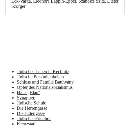
Eck-Varga, Eleonore Lappin-Eppel, Szabolcs Szita, Dieter
Szorger
Jüdisches Leben in Rechnitz
Jüdische Persönlichkeiten
Schloss und Familie Batthyány
Opfer des Nationalsozialismus
Haus „Blau“
Synagoge
Jüdische Schule
Die Herrengasse
Die Judengasse
Jüdischer Friedhof
Kreuzstadl