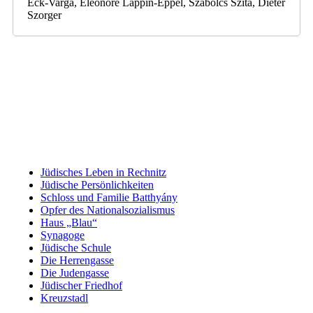
Eck-Varga, Eleonore Lappin-Eppel, Szabolcs Szita, Dieter
Szorger
Jüdisches Leben in Rechnitz
Jüdische Persönlichkeiten
Schloss und Familie Batthyány
Opfer des Nationalsozialismus
Haus „Blau“
Synagoge
Jüdische Schule
Die Herrengasse
Die Judengasse
Jüdischer Friedhof
Kreuzstadl