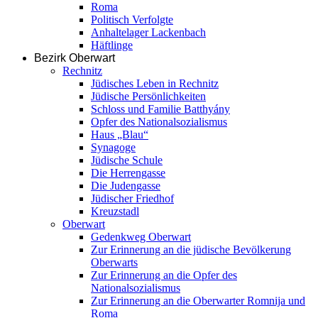
Roma
Politisch Verfolgte
Anhaltelager Lackenbach
Häftlinge
Bezirk Oberwart
Rechnitz
Jüdisches Leben in Rechnitz
Jüdische Persönlichkeiten
Schloss und Familie Batthyány
Opfer des Nationalsozialismus
Haus „Blau“
Synagoge
Jüdische Schule
Die Herrengasse
Die Judengasse
Jüdischer Friedhof
Kreuzstadl
Oberwart
Gedenkweg Oberwart
Zur Erinnerung an die jüdische Bevölkerung
Oberwarts
Zur Erinnerung an die Opfer des
Nationalsozialismus
Zur Erinnerung an die Oberwarter Romnija und
Roma