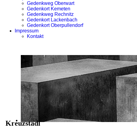
Gedenkweg Oberwart
Gedenkort Kemeten
Gedenkweg Rechnitz
Gedenkort Lackenbach
Gedenkort Oberpullendorf
Impressum
Kontakt
Kreuzstadl