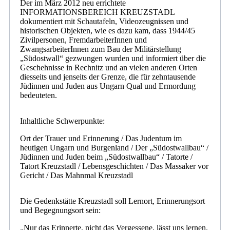
Der im März 2012 neu errichtete
INFORMATIONSBEREICH KREUZSTADL
dokumentiert mit Schautafeln, Videozeugnissen und
historischen Objekten, wie es dazu kam, dass 1944/45
Zivilpersonen, FremdarbeiterInnen und
ZwangsarbeiterInnen zum Bau der Militärstellung
„Südostwall“ gezwungen wurden und informiert über die
Geschehnisse in Rechnitz und an vielen anderen Orten
diesseits und jenseits der Grenze, die für zehntausende
Jüdinnen und Juden aus Ungarn Qual und Ermordung
bedeuteten.
Inhaltliche Schwerpunkte:
Ort der Trauer und Erinnerung / Das Judentum im
heutigen Ungarn und Burgenland / Der „Südostwallbau“ /
Jüdinnen und Juden beim „Südostwallbau“ / Tatorte /
Tatort Kreuzstadl / Lebensgeschichten / Das Massaker vor
Gericht / Das Mahnmal Kreuzstadl
Die Gedenkstätte Kreuzstadl soll Lernort, Erinnerungsort
und Begegnungsort sein:
„Nur das Erinnerte, nicht das Vergessene, lässt uns lernen.