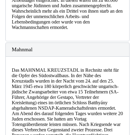
Arbeitslager eingerichtet. In diesen waren bis zu 40.000
ungarische Jüdinnen und Juden zusammengepfercht.
Wahrscheinlich mehr als ein Drittel von ihnen starb an den
Folgen der unmenschlichen Arbeits- und
Lebensbedingungen oder wurde von den
Wachmannschaften ermordet.
Mahnmal
Das MAHNMAL KREUZSTADL in Rechnitz steht für
die Opfer des Südostwallbaus. In der Nähe des
Kreuzstadls wurden in der Nacht vom 24. auf den 25.
März 1945 etwa 180 körperlich geschwächte ungarisch-
jüdische Zwangsarbeiter von etwa 15 Teilnehmern (SA-
Führer, Angehörige der Gestapo, Vertreter der
Kreisleitung) eines im örtlichen Schloss Batthyány
abgehaltenen NSDAP-Kameradschaftsfestes ermordet.
Am Abend des darauf folgenden Tages wurden weitere 20
Juden erschossen. Sie hatten am Vortag
Totengräberdienste leisten müssen. Nach Kriegsende war
dieses Verbrechen Gegenstand zweier Prozesse. Drei