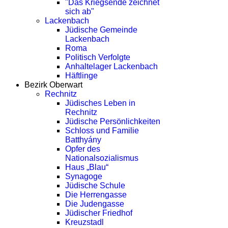
"Das Kriegsende zeichnet
sich ab"
Lackenbach
Jüdische Gemeinde
Lackenbach
Roma
Politisch Verfolgte
Anhaltelager Lackenbach
Häftlinge
Bezirk Oberwart
Rechnitz
Jüdisches Leben in
Rechnitz
Jüdische Persönlichkeiten
Schloss und Familie
Batthyány
Opfer des
Nationalsozialismus
Haus „Blau“
Synagoge
Jüdische Schule
Die Herrengasse
Die Judengasse
Jüdischer Friedhof
Kreuzstadl