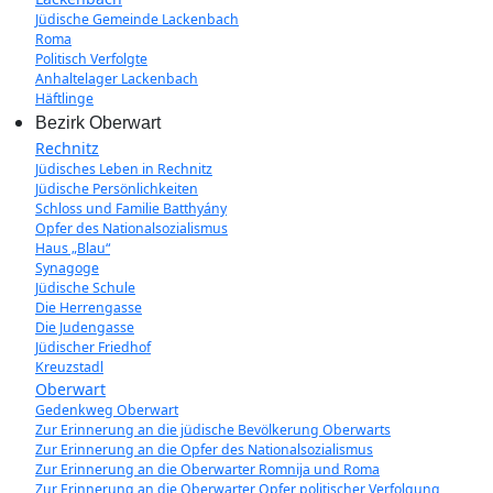
Jüdische Gemeinde Lackenbach
Roma
Politisch Verfolgte
Anhaltelager Lackenbach
Häftlinge
Bezirk Oberwart
Rechnitz
Jüdisches Leben in Rechnitz
Jüdische Persönlichkeiten
Schloss und Familie Batthyány
Opfer des Nationalsozialismus
Haus „Blau“
Synagoge
Jüdische Schule
Die Herrengasse
Die Judengasse
Jüdischer Friedhof
Kreuzstadl
Oberwart
Gedenkweg Oberwart
Zur Erinnerung an die jüdische Bevölkerung Oberwarts
Zur Erinnerung an die Opfer des Nationalsozialismus
Zur Erinnerung an die Oberwarter Romnija und Roma
Zur Erinnerung an die Oberwarter Opfer politischer Verfolgung