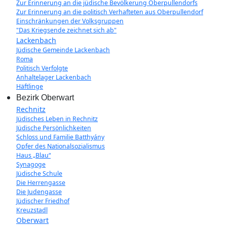
Zur Erinnerung an die jüdische Bevölkerung Oberpullendorfs
Zur Erinnerung an die politisch Verhafteten aus Oberpullendorf
Einschränkungen der Volksgruppen
"Das Kriegsende zeichnet sich ab"
Lackenbach
Jüdische Gemeinde Lackenbach
Roma
Politisch Verfolgte
Anhaltelager Lackenbach
Häftlinge
Bezirk Oberwart
Rechnitz
Jüdisches Leben in Rechnitz
Jüdische Persönlichkeiten
Schloss und Familie Batthyány
Opfer des Nationalsozialismus
Haus „Blau“
Synagoge
Jüdische Schule
Die Herrengasse
Die Judengasse
Jüdischer Friedhof
Kreuzstadl
Oberwart