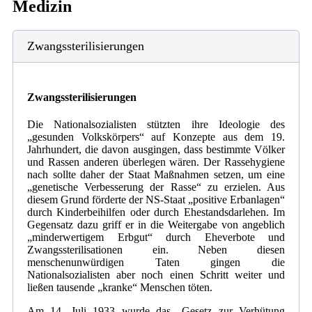
Medizin
Zwangssterilisierungen
Zwangssterilisierungen
Die Nationalsozialisten stützten ihre Ideologie des
„gesunden Volkskörpers“ auf Konzepte aus dem 19.
Jahrhundert, die davon ausgingen, dass bestimmte Völker
und Rassen anderen überlegen wären. Der Rassehygiene
nach sollte daher der Staat Maßnahmen setzen, um eine
„genetische Verbesserung der Rasse“ zu erzielen. Aus
diesem Grund förderte der NS-Staat „positive Erbanlagen“
durch Kinderbeihilfen oder durch Ehestandsdarlehen. Im
Gegensatz dazu griff er in die Weitergabe von angeblich
„minderwertigem Erbgut“ durch Eheverbote und
Zwangssterilisationen ein. Neben diesen
menschenunwürdigen Taten gingen die
Nationalsozialisten aber noch einen Schritt weiter und
ließen tausende „kranke“ Menschen töten.
Am 14. Juli 1933 wurde das „Gesetz zur Verhütung