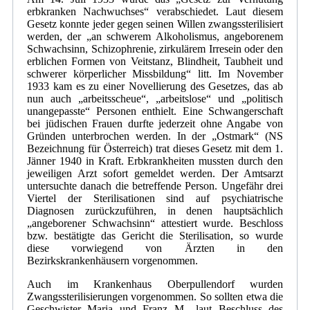
erbkranken Nachwuchses“ verabschiedet. Laut diesem
Gesetz konnte jeder gegen seinen Willen zwangssterilisiert
werden, der „an schwerem Alkoholismus, angeborenem
Schwachsinn, Schizophrenie, zirkulärem Irresein oder den
erblichen Formen von Veitstanz, Blindheit, Taubheit und
schwerer körperlicher Missbildung“ litt. Im November
1933 kam es zu einer Novellierung des Gesetzes, das ab
nun auch „arbeitsscheue“, „arbeitslose“ und „politisch
unangepasste“ Personen enthielt. Eine Schwangerschaft
bei jüdischen Frauen durfte jederzeit ohne Angabe von
Gründen unterbrochen werden. In der „Ostmark“ (NS
Bezeichnung für Österreich) trat dieses Gesetz mit dem 1.
Jänner 1940 in Kraft. Erbkrankheiten mussten durch den
jeweiligen Arzt sofort gemeldet werden. Der Amtsarzt
untersuchte danach die betreffende Person. Ungefähr drei
Viertel der Sterilisationen sind auf psychiatrische
Diagnosen zurückzuführen, in denen hauptsächlich
„angeborener Schwachsinn“ attestiert wurde. Beschloss
bzw. bestätigte das Gericht die Sterilisation, so wurde
diese vorwiegend von Ärzten in den
Bezirkskrankenhäusern vorgenommen.
Auch im Krankenhaus Oberpullendorf wurden
Zwangssterilisierungen vorgenommen. So sollten etwa die
Geschwister Maria und Franz M., laut Beschluss des