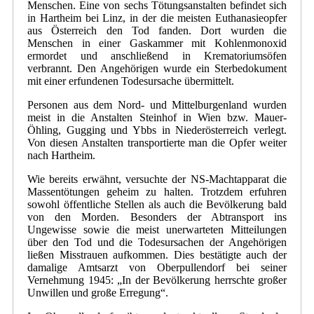
Menschen. Eine von sechs Tötungsanstalten befindet sich
in Hartheim bei Linz, in der die meisten Euthanasieopfer
aus Österreich den Tod fanden. Dort wurden die
Menschen in einer Gaskammer mit Kohlenmonoxid
ermordet und anschließend in Krematoriumsöfen
verbrannt. Den Angehörigen wurde ein Sterbedokument
mit einer erfundenen Todesursache übermittelt.
Personen aus dem Nord- und Mittelburgenland wurden
meist in die Anstalten Steinhof in Wien bzw. Mauer-
Öhling, Gugging und Ybbs in Niederösterreich verlegt.
Von diesen Anstalten transportierte man die Opfer weiter
nach Hartheim.
Wie bereits erwähnt, versuchte der NS-Machtapparat die
Massentötungen geheim zu halten. Trotzdem erfuhren
sowohl öffentliche Stellen als auch die Bevölkerung bald
von den Morden. Besonders der Abtransport ins
Ungewisse sowie die meist unerwarteten Mitteilungen
über den Tod und die Todesursachen der Angehörigen
ließen Misstrauen aufkommen. Dies bestätigte auch der
damalige Amtsarzt von Oberpullendorf bei seiner
Vernehmung 1945: „In der Bevölkerung herrschte großer
Unwillen und große Erregung“.