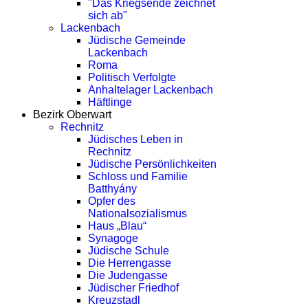
"Das Kriegsende zeichnet
sich ab"
Lackenbach
Jüdische Gemeinde
Lackenbach
Roma
Politisch Verfolgte
Anhaltelager Lackenbach
Häftlinge
Bezirk Oberwart
Rechnitz
Jüdisches Leben in
Rechnitz
Jüdische Persönlichkeiten
Schloss und Familie
Batthyány
Opfer des
Nationalsozialismus
Haus „Blau“
Synagoge
Jüdische Schule
Die Herrengasse
Die Judengasse
Jüdischer Friedhof
Kreuzstadl