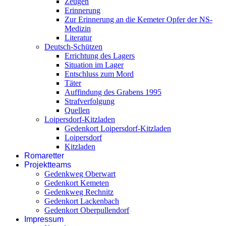
Zeugen
Erinnerung
Zur Erinnerung an die Kemeter Opfer der NS-
Medizin
Literatur
Deutsch-Schützen
Errichtung des Lagers
Situation im Lager
Entschluss zum Mord
Täter
Auffindung des Grabens 1995
Strafverfolgung
Quellen
Loipersdorf-Kitzladen
Gedenkort Loipersdorf-Kitzladen
Loipersdorf
Kitzladen
Romaretter
Projektteams
Gedenkweg Oberwart
Gedenkort Kemeten
Gedenkweg Rechnitz
Gedenkort Lackenbach
Gedenkort Oberpullendorf
Impressum