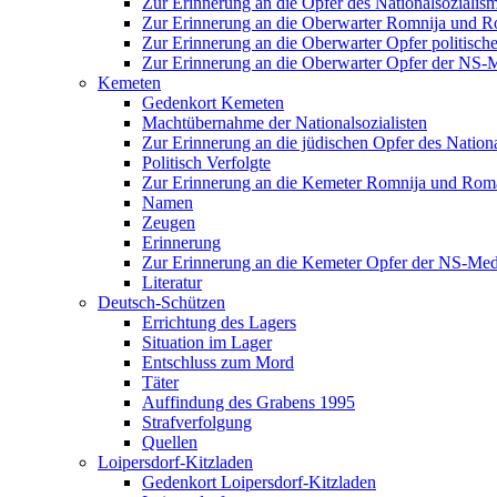
Zur Erinnerung an die Opfer des Nationalsozialis
Zur Erinnerung an die Oberwarter Romnija und 
Zur Erinnerung an die Oberwarter Opfer politisch
Zur Erinnerung an die Oberwarter Opfer der NS-
Kemeten
Gedenkort Kemeten
Machtübernahme der Nationalsozialisten
Zur Erinnerung an die jüdischen Opfer des Nation
Politisch Verfolgte
Zur Erinnerung an die Kemeter Romnija und Rom
Namen
Zeugen
Erinnerung
Zur Erinnerung an die Kemeter Opfer der NS-Med
Literatur
Deutsch-Schützen
Errichtung des Lagers
Situation im Lager
Entschluss zum Mord
Täter
Auffindung des Grabens 1995
Strafverfolgung
Quellen
Loipersdorf-Kitzladen
Gedenkort Loipersdorf-Kitzladen