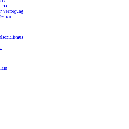
mus
Roma
er Verfolgung
Medizin
alsozialismus
a
izin