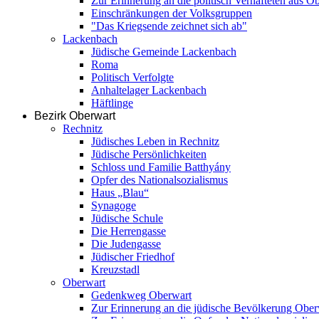
Zur Erinnerung an die politisch Verhafteten aus O
Einschränkungen der Volksgruppen
"Das Kriegsende zeichnet sich ab"
Lackenbach
Jüdische Gemeinde Lackenbach
Roma
Politisch Verfolgte
Anhaltelager Lackenbach
Häftlinge
Bezirk Oberwart
Rechnitz
Jüdisches Leben in Rechnitz
Jüdische Persönlichkeiten
Schloss und Familie Batthyány
Opfer des Nationalsozialismus
Haus „Blau“
Synagoge
Jüdische Schule
Die Herrengasse
Die Judengasse
Jüdischer Friedhof
Kreuzstadl
Oberwart
Gedenkweg Oberwart
Zur Erinnerung an die jüdische Bevölkerung Ober