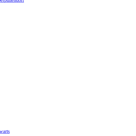
berpullendorf
warts