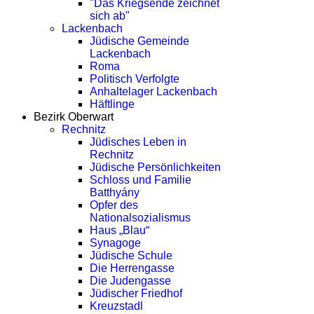
"Das Kriegsende zeichnet
sich ab"
Lackenbach
Jüdische Gemeinde
Lackenbach
Roma
Politisch Verfolgte
Anhaltelager Lackenbach
Häftlinge
Bezirk Oberwart
Rechnitz
Jüdisches Leben in
Rechnitz
Jüdische Persönlichkeiten
Schloss und Familie
Batthyány
Opfer des
Nationalsozialismus
Haus „Blau“
Synagoge
Jüdische Schule
Die Herrengasse
Die Judengasse
Jüdischer Friedhof
Kreuzstadl