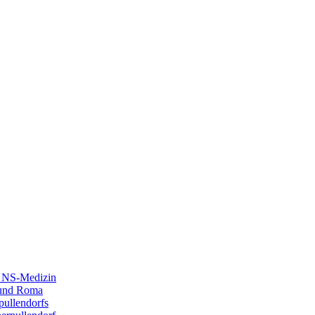
r NS-Medizin
 und Roma
pullendorfs