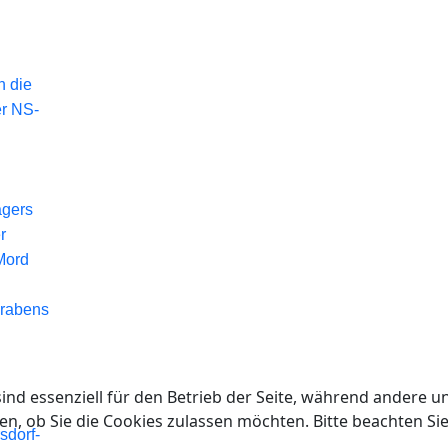
n die
er NS-
agers
r
Mord
Grabens
ind essenziell für den Betrieb der Seite, während andere u
en, ob Sie die Cookies zulassen möchten. Bitte beachten Si
sdorf-