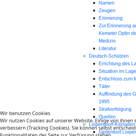
Namen
Zeugen
Erinnerung
Zur Erinnerung a
Kemeter Opfer d
Medizin
Literatur
Deutsch-Schützen
Errichtung des L
Situation im Lage
Entschluss zum 
Täter
Auffindung des 
1995
Strafverfolgung
Wir benutzen Cookies
Quellen
Wir nutzen Cookies auf unserer Website. Einige von ihnen s
Loipersdorf-Kitzladen
verbessern (Tracking Cookies). Sie können selbst entscheid
Gedenkort Loiper
Funktionalitäten der Seite zur Verfügung stehen.