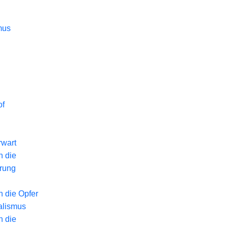
mus
of
wart
n die
erung
n die Opfer
alismus
n die