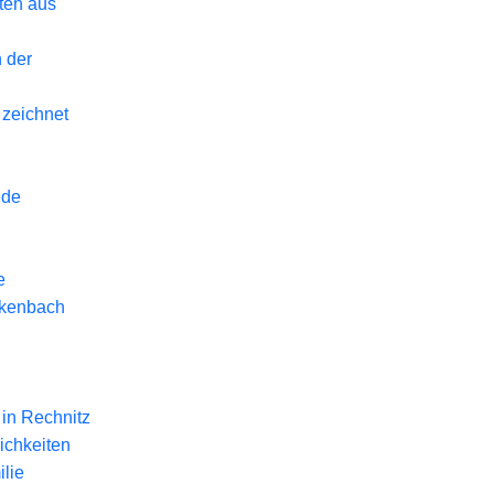
eten aus
 der
 zeichnet
nde
e
ckenbach
in Rechnitz
ichkeiten
lie