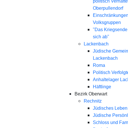
politisch Verhaft
Oberpullendorf
Einschränkungen
Volksgruppen
"Das Kriegsende
sich ab"
Lackenbach
Jüdische Gemei
Lackenbach
Roma
Politisch Verfolgt
Anhaltelager La
Häftlinge
Bezirk Oberwart
Rechnitz
Jüdisches Leben 
Jüdische Persönl
Schloss und Fami