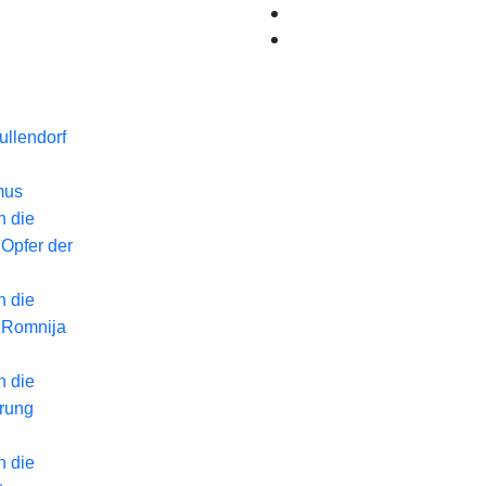
llendorf
mus
n die
 Opfer der
n die
 Romnija
n die
erung
n die