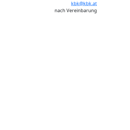
kbk@kbk.at
nach Vereinbarung