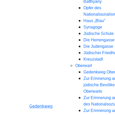
Batthyány
Opfer des
Nationalsozialis
Haus „Blau“
Synagoge
Jüdische Schule
Die Herrengasse
Die Judengasse
Jüdischer Friedh
Kreuzstadl
Oberwart
Gedenkweg Ober
Zur Erinnerung a
jüdische Bevölk
Oberwarts
Zur Erinnerung a
des Nationalsozi
Gedenkweg
Zur Erinnerung a