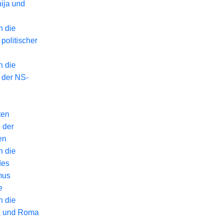
ija und
n die
politischer
n die
 der NS-
ten
 der
en
n die
des
mus
e
n die
a und Roma