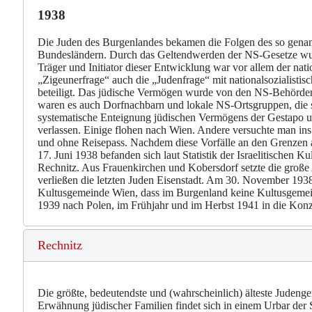
1938
Die Juden des Burgenlandes bekamen die Folgen des so genann
Bundesländern. Durch das Geltendwerden der NS-Gesetze wurde
Träger und Initiator dieser Entwicklung war vor allem der nati
„Zigeunerfrage“ auch die „Judenfrage“ mit nationalsozialisti
beteiligt. Das jüdische Vermögen wurde von den NS-Behörden 
waren es auch Dorfnachbarn und lokale NS-Ortsgruppen, die 
systematische Enteignung jüdischen Vermögens der Gestapo un
verlassen. Einige flohen nach Wien. Andere versuchte man ins
und ohne Reisepass. Nachdem diese Vorfälle an den Grenzen au
17. Juni 1938 befanden sich laut Statistik der Israelitische
Rechnitz. Aus Frauenkirchen und Kobersdorf setzte die groß
verließen die letzten Juden Eisenstadt. Am 30. November 193
Kultusgemeinde Wien, dass im Burgenland keine Kultusgemei
1939 nach Polen, im Frühjahr und im Herbst 1941 in die Konze
Rechnitz
Die größte, bedeutendste und (wahrscheinlich) älteste Judeng
Erwähnung jüdischer Familien findet sich in einem Urbar der 