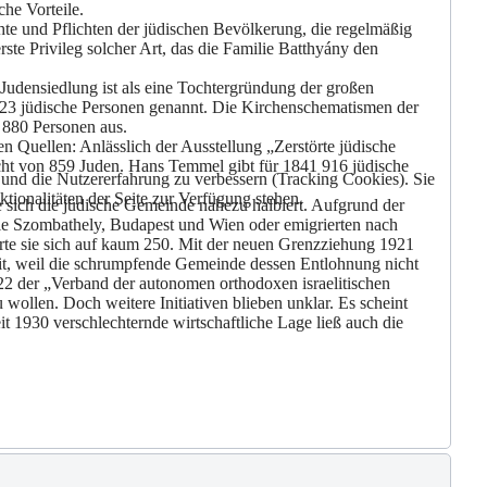
he Vorteile.
chte und Pflichten der jüdischen Bevölkerung, die regelmäßig
te Privileg solcher Art, das die Familie Batthyány den
 Judensiedlung ist als eine Tochtergründung der großen
323 jüdische Personen genannt. Die Kirchenschematismen der
 880 Personen aus.
n Quellen: Anlässlich der Ausstellung „Zerstörte jüdische
ht von 859 Juden. Hans Temmel gibt für 1841 916 jüdische
e und die Nutzererfahrung zu verbessern (Tracking Cookies). Sie
tionalitäten der Seite zur Verfügung stehen.
ich die jüdische Gemeinde nahezu halbiert. Aufgrund der
 wie Szombathely, Budapest und Wien oder emigrierten nach
rte sie sich auf kaum 250. Mit der neuen Grenzziehung 1921
eit, weil die schrumpfende Gemeinde dessen Entlohnung nicht
22 der „Verband der autonomen orthodoxen israelitischen
ollen. Doch weitere Initiativen blieben unklar. Es scheint
it 1930 verschlechternde wirtschaftliche Lage ließ auch die