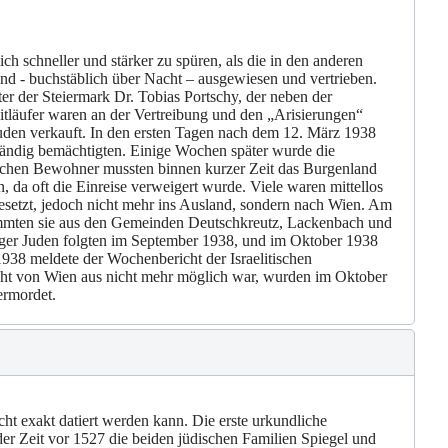
 schneller und stärker zu spüren, als die in den anderen
d - buchstäblich über Nacht – ausgewiesen und vertrieben.
ter der Steiermark Dr. Tobias Portschy, der neben der
itläufer waren an der Vertreibung und den „Arisierungen“
uden verkauft. In den ersten Tagen nach dem 12. März 1938
ändig bemächtigten. Einige Wochen später wurde die
ischen Bewohner mussten binnen kurzer Zeit das Burgenland
 da oft die Einreise verweigert wurde. Viele waren mittellos
esetzt, jedoch nicht mehr ins Ausland, sondern nach Wien. Am
stammten sie aus den Gemeinden Deutschkreutz, Lackenbach und
rger Juden folgten im September 1938, und im Oktober 1938
38 meldete der Wochenbericht der Israelitischen
ht von Wien aus nicht mehr möglich war, wurden im Oktober
ermordet.
ht exakt datiert werden kann. Die erste urkundliche
der Zeit vor 1527 die beiden jüdischen Familien Spiegel und