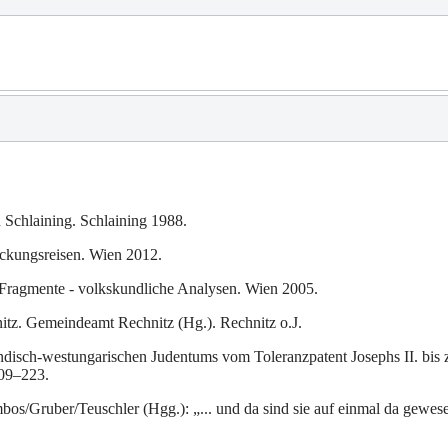
 Schlaining. Schlaining 1988.
eckungsreisen. Wien 2012.
e Fragmente - volkskundliche Analysen. Wien 2005.
itz. Gemeindeamt Rechnitz (Hg.). Rechnitz o.J.
disch-westungarischen Judentums vom Toleranzpatent Josephs II. bis zu
209–223.
s/Gruber/Teuschler (Hgg.): „... und da sind sie auf einmal da gewesen