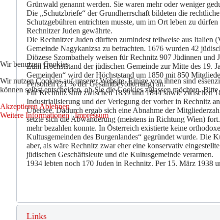
Grünwald genannt werden. Sie waren mehr oder weniger gedulde
Die „Schutzbriefe“ der Grundherrschaft bildeten die rechtlich
Schutzgebühren entrichten musste, um im Ort leben zu dürfen 
Rechnitzer Juden gewährte.
Die Rechnitzer Juden dürften zumindest teilweise aus Italien
Gemeinde Nagykanizsa zu betrachten. 1676 wurden 42 jüdisch
Diözese Szombathely weisen für Rechnitz 907 Jüdinnen und Ju
Wir benutzen Cookies
Zum Höchststand der jüdischen Gemeinde zur Mitte des 19. Jah
Gemeinden“ wird der Höchststand um 1850 mit 850 Mitglieder
Wir nutzen Cookies auf unserer Website. Einige von ihnen sind essenzi
Personen (21 % der Gesamtbevölkerung) an.
können selbst entscheiden, ob Sie die Cookies zulassen möchten. Bitte
Für Rechnitz sind zwischen 1839 und 1844 sowie zwischen 18
Industrialisierung und der Verlegung der vorher in Rechnitz 
Akzeptieren
Ablehnen
Übersee. Dadurch ergab sich eine Abnahme der Mitgliederzahl
Weitere Informationen
|
Impressum
setzte sich die Abwanderung (meistens in Richtung Wien) fort
mehr bezahlen konnte. In Österreich existierte keine orthod
Kultusgemeinden des Burgenlandes“ gegründet wurde. Die Kultu
aber, als wäre Rechnitz zwar eher eine konservativ eingestellt
jüdischen Geschäftsleute und die Kultusgemeinde verarmen.
1934 lebten noch 170 Juden in Rechnitz. Per 15. März 1938 um
Links