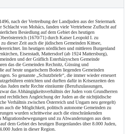
496, nach der Vertreibung der Landjuden aus der Steiermark
r Schlacht von Mohács, fanden viele Vertriebene Zuflucht auf
ierlichen Besiedlung auf dem Gebiet des heutigen
Oberösterreich (1670/71) durch Kaiser Leopold I. zu
zu dieser Zeit auch die jüdischen Gemeinden Kittsee,
errichtet. Im heutigen nördlichen und mittleren Burgenland
nkirchen, Eisenstadt, Mattersdorf (ab 1924 Mattersburg),
Gemeinden und der Gräflich Esterházyschen Gemeinde
aren das die Gemeinden Rechnitz, Güssing und
die auf heute ungarischem Boden liegenden Gemeinden
ngen. So genannte „Schutzbriefe“, die immer wieder erneuert
hutzgebühren entrichten und durften dafür in Krisenzeiten den
, das Juden mehr Rechte einräumte (Berufszulassungen,
ar zwar das Abhängigkeitsverhältnis der Juden vom Grundherren
und rechtlichen Angleichung der Juden an die nichtjüdische
che Verhältnis zwischen Österreich und Ungarn neu geregelt)
aum auch die Möglichkeit, politisch autonome Gemeinden zu
derungen wurden schrittweise auch die einschränkenden
ts zu Migrationsbewegungen und zu Abwanderungen aus dem
n auf dem Gebiet des heutigen Burgenlandes über 8.000 Juden,
.000 Juden in dieser Region.