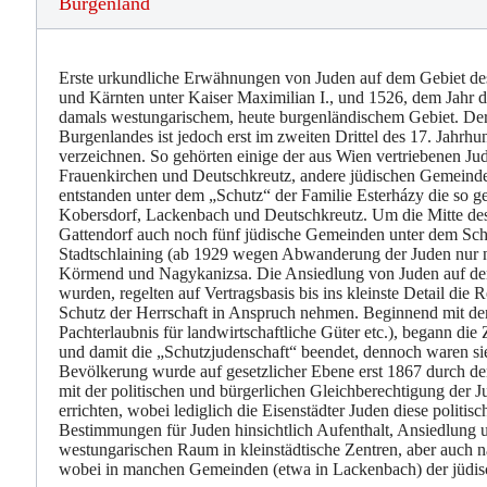
Burgenland
Erste urkundliche Erwähnungen von Juden auf dem Gebiet des
und Kärnten unter Kaiser Maximilian I., und 1526, dem Jahr 
damals westungarischem, heute burgenländischem Gebiet. Der
Burgenlandes ist jedoch erst im zweiten Drittel des 17. Jahr
verzeichnen. So gehörten einige der aus Wien vertriebenen Ju
Frauenkirchen und Deutschkreutz, andere jüdischen Gemeinde
entstanden unter dem „Schutz“ der Familie Esterházy die so g
Kobersdorf, Lackenbach und Deutschkreutz. Um die Mitte des
Gattendorf auch noch fünf jüdische Gemeinden unter dem Sch
Stadtschlaining (ab 1929 wegen Abwanderung der Juden nur
Körmend und Nagykanizsa. Die Ansiedlung von Juden auf den j
wurden, regelten auf Vertragsbasis bis ins kleinste Detail di
Schutz der Herrschaft in Anspruch nehmen. Beginnend mit dem 
Pachterlaubnis für landwirtschaftliche Güter etc.), begann d
und damit die „Schutzjudenschaft“ beendet, dennoch waren sie 
Bevölkerung wurde auf gesetzlicher Ebene erst 1867 durch de
mit der politischen und bürgerlichen Gleichberechtigung der
errichten, wobei lediglich die Eisenstädter Juden diese poli
Bestimmungen für Juden hinsichtlich Aufenthalt, Ansiedlun
westungarischen Raum in kleinstädtische Zentren, aber auch n
wobei in manchen Gemeinden (etwa in Lackenbach) der jüdisc