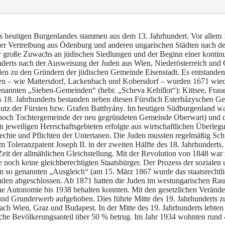
 heutigen Burgenlandes stammen aus dem 13. Jahrhundert. Vor allem 1
der Vertreibung aus Ödenburg und anderen ungarischen Städten nach de
 große Zuwachs an jüdischen Siedlungen und der Beginn einer kontinu
hunderts nach der Ausweisung der Juden aus Wien, Niederösterreich und 
den zu den Gründern der jüdischen Gemeinde Eisenstadt. Es entstanden 
n – wie Mattersdorf, Lackenbach und Kobersdorf – wurden 1671 wieder
enannten „Sieben-Gemeinden“ (hebr. „Scheva Kehillot“): Kittsee, Fraue
 18. Jahrhunderts bestanden neben diesen Fürstlich Esterházyschen 
utz der Fürsten bzw. Grafen Batthyány. Im heutigen Südburgenland w
 noch Tochtergemeinde der neu gegründeten Gemeinde Oberwart) und 
eweiligen Herrschaftsgebieten erfolgte aus wirtschaftlichen Überlegu
e Rechte und Pflichten der Untertanen. Die Juden mussten regelmäßig Sc
Toleranzpatent Joseph II. in der zweiten Hälfte des 18. Jahrhunderts
ie Zeit der allmählichen Gleichstellung. Mit der Revolution von 1848 w
noch keine gleichberechtigten Staatsbürger. Der Prozess der sozialen 
n so genannten „Ausgleich“ (am 15. März 1867 wurde das staatsrechtli
 Juden abgeschlossen. Ab 1871 hatten die Juden im westungarischen R
tische Autonomie bis 1938 behalten konnten. Mit den gesetzlichen Verän
g und Grunderwerb aufgehoben. Dies führte Mitte des 19. Jahrhunder
ach Wien, Graz und Budapest. In der Mitte des 19. Jahrhunderts lebte
he Bevölkerungsanteil über 50 % betrug. Im Jahr 1934 wohnten rund 4