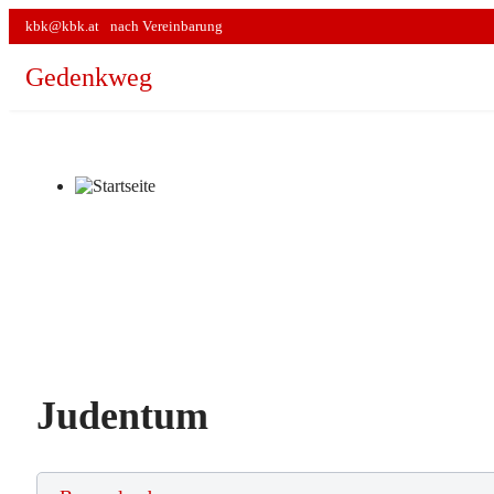
kbk@kbk.at
nach Vereinbarung
Gedenkweg
Judentum