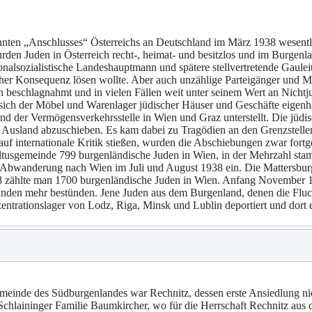
ten „Anschlusses“ Österreichs an Deutschland im März 1938 wesentlich
n Juden in Österreich recht-, heimat- und besitzlos und im Burgenlan
onalsozialistische Landeshauptmann und spätere stellvertretende Gaulei
scher Konsequenz lösen wollte. Aber auch unzählige Parteigänger und M
beschlagnahmt und in vielen Fällen weit unter seinem Wert an Nichtj
sich der Möbel und Warenlager jüdischer Häuser und Geschäfte eigenh
d der Vermögensverkehrsstelle in Wien und Graz unterstellt. Die jüd
 Ausland abzuschieben. Es kam dabei zu Tragödien an den Grenzstellen,
f internationale Kritik stießen, wurden die Abschiebungen zwar fortg
n Kultusgemeinde 799 burgenländische Juden in Wien, in der Mehrzahl 
e Abwanderung nach Wien im Juli und August 1938 ein. Die Mattersbu
8 zählte man 1700 burgenländische Juden in Wien. Anfang November 19
nden mehr bestünden. Jene Juden aus dem Burgenland, denen die Fluc
ntrationslager von Lodz, Riga, Minsk und Lublin deportiert und dort 
emeinde des Südburgenlandes war Rechnitz, dessen erste Ansiedlung nic
Schlaininger Familie Baumkircher, wo für die Herrschaft Rechnitz aus 