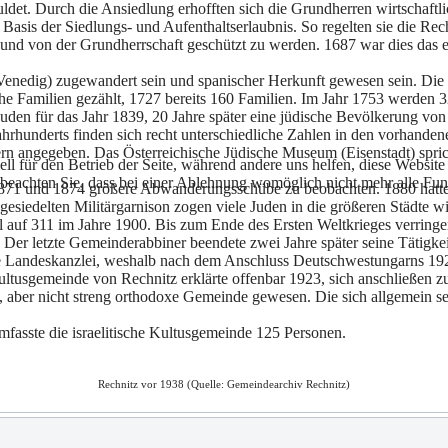
t. Durch die Ansiedlung erhofften sich die Grundherren wirtschaftlic
e Basis der Siedlungs- und Aufenthaltserlaubnis. So regelten sie die Re
und von der Grundherrschaft geschützt zu werden. 1687 war dies das ers
 (Venedig) zugewandert sein und spanischer Herkunft gewesen sein. Die
e Familien gezählt, 1727 bereits 160 Familien. Im Jahr 1753 werden 
den für das Jahr 1839, 20 Jahre später eine jüdische Bevölkerung von
rhunderts finden sich recht unterschiedliche Zahlen in den vorhandene
n angegeben. Das Österreichische Jüdische Museum (Eisenstadt) spric
ell für den Betrieb der Seite, während andere uns helfen, diese Websit
 beachten Sie, dass bei einer Ablehnung womöglich nicht mehr alle Funk
71 und 1874 größere Abwanderungsschübe zu beobachten. 1880 hatte s
angesiedelten Militärgarnison zogen viele Juden in die größeren Städte
 auf 311 im Jahre 1900. Bis zum Ende des Ersten Weltkrieges verringe
. Der letzte Gemeinderabbiner beendete zwei Jahre später seine Tätigk
oxe Landeskanzlei, weshalb nach dem Anschluss Deutschwestungarns 19
sgemeinde von Rechnitz erklärte offenbar 1923, sich anschließen zu w
e, aber nicht streng orthodoxe Gemeinde gewesen. Die sich allgemein se
fasste die israelitische Kultusgemeinde 125 Personen.
Rechnitz vor 1938 (Quelle: Gemeindearchiv Rechnitz)