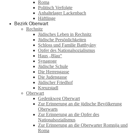
Roma
Politisch Verfolgte
Anhaltelager Lackenbach
Häftlinge
Bezirk Oberwart
Rechnitz
Jüdisches Leben in Rechnitz
Jüdische Persönlichkeiten
Schloss und Familie Batthyány
Opfer des Nationalsozialismus
Haus „Blau“
Synagoge
Jüdische Schule
Die Herrengasse
Die Judengasse
Jüdischer Friedhof
Kreuzstadl
Oberwart
Gedenkweg Oberwart
Zur Erinnerung an die jüdische Bevölkerung
Oberwarts
Zur Erinnerung an die Opfer des
Nationalsozialismus
Zur Erinnerung an die Oberwarter Romnija und
Roma