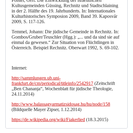
Polster, Gert: Die Entwicklung der israelitischen
Kultusgemeinden Güssing, Rechnitz und Stadtschlaining
in der 2. Hälfte des 19. Jahrhunderts. In: Internationales
Kulturhistorisches Symposion 2009, Band 39. Kaposvár
2009, S. 117-126.
Temmel, Johann: Die jüdische Gemeinde in Rechnitz. In:
Gombos/Gruber/Teuschler (Hgg.): „... und da sind sie auf
einmal da gewesen.“ Zur Situation von Flüchtlingen in
Österreich. Beispiel Rechnitz. Oberwart 1992, S. 69-102.
Internet:
http://sammlungen.ub.uni-
frankfurt.de/cm/periodical/titleinfo/2542917
(Zeitschrift
„Ben Chananja“, Wochenblatt für jüdische Theologie,
24.11.2014)
http://www.balassagyarmatizsidosag.hu/hu/node/158
(Bildquelle Mayer Zipser, 1.12.2014)
https://de.wikipedia.org/wiki/Fiakerlied
(18.3.2015)