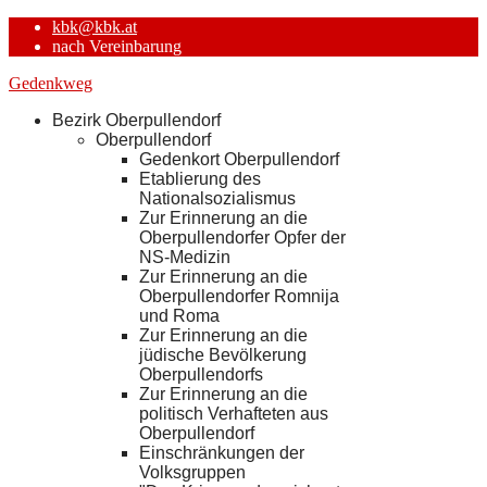
kbk@kbk.at
nach Vereinbarung
Gedenkweg
Bezirk Oberpullendorf
Oberpullendorf
Gedenkort Oberpullendorf
Etablierung des
Nationalsozialismus
Zur Erinnerung an die
Oberpullendorfer Opfer der
NS-Medizin
Zur Erinnerung an die
Oberpullendorfer Romnija
und Roma
Zur Erinnerung an die
jüdische Bevölkerung
Oberpullendorfs
Zur Erinnerung an die
politisch Verhafteten aus
Oberpullendorf
Einschränkungen der
Volksgruppen