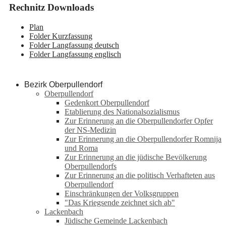
Rechnitz Downloads
Plan
Folder Kurzfassung
Folder Langfassung deutsch
Folder Langfassung englisch
Bezirk Oberpullendorf
Oberpullendorf
Gedenkort Oberpullendorf
Etablierung des Nationalsozialismus
Zur Erinnerung an die Oberpullendorfer Opfer
der NS-Medizin
Zur Erinnerung an die Oberpullendorfer Romnija
und Roma
Zur Erinnerung an die jüdische Bevölkerung
Oberpullendorfs
Zur Erinnerung an die politisch Verhafteten aus
Oberpullendorf
Einschränkungen der Volksgruppen
"Das Kriegsende zeichnet sich ab"
Lackenbach
Jüdische Gemeinde Lackenbach