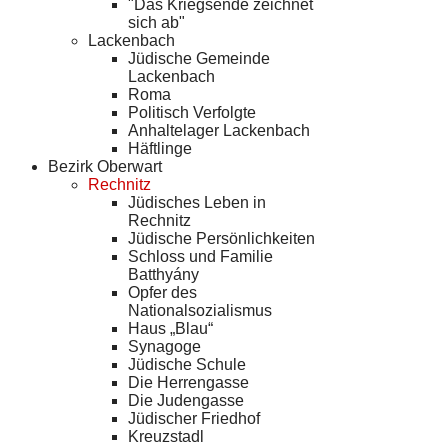
"Das Kriegsende zeichnet
sich ab"
Lackenbach
Jüdische Gemeinde
Lackenbach
Roma
Politisch Verfolgte
Anhaltelager Lackenbach
Häftlinge
Bezirk Oberwart
Rechnitz
Jüdisches Leben in
Rechnitz
Jüdische Persönlichkeiten
Schloss und Familie
Batthyány
Opfer des
Nationalsozialismus
Haus „Blau“
Synagoge
Jüdische Schule
Die Herrengasse
Die Judengasse
Jüdischer Friedhof
Kreuzstadl