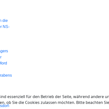
n die
er NS-
agers
r
Mord
Grabens
ind essenziell für den Betrieb der Seite, während andere u
en, ob Sie die Cookies zulassen möchten. Bitte beachten Si
sdorf-