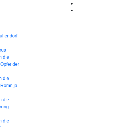
llendorf
mus
n die
 Opfer der
n die
 Romnija
n die
erung
n die