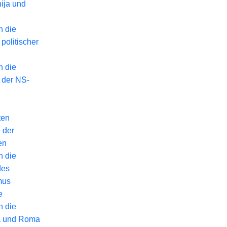
ija und
n die
politischer
n die
 der NS-
ten
 der
en
n die
des
mus
e
n die
a und Roma