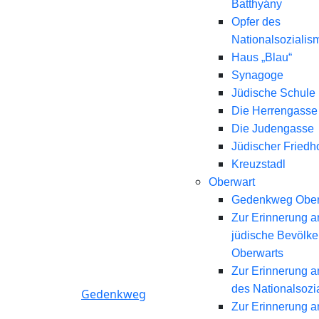
Batthyány
Opfer des
Nationalsozialis
Haus „Blau“
Synagoge
Jüdische Schule
Die Herrengasse
Die Judengasse
Jüdischer Friedh
Kreuzstadl
Oberwart
Gedenkweg Ober
Zur Erinnerung a
jüdische Bevölk
Oberwarts
Zur Erinnerung a
des Nationalsozi
Gedenkweg
Zur Erinnerung a