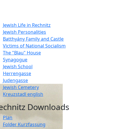
Jewish Life in Rechnitz
Jewish Personalities
Batthyány Family and Castle
Victims of National Socialism
The "Blau" House
Synagogue
Jewish School
Herrengasse
Judengasse
Jewish Cemetery
Kreuzstadl english
echnitz Downloads
Plan
Folder Kurzfassung