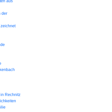
eten aus
 der
 zeichnet
nde
e
ckenbach
in Rechnitz
ichkeiten
lie