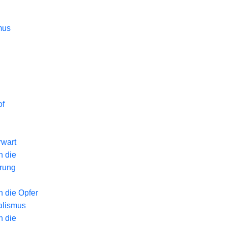
mus
of
wart
n die
erung
n die Opfer
alismus
n die