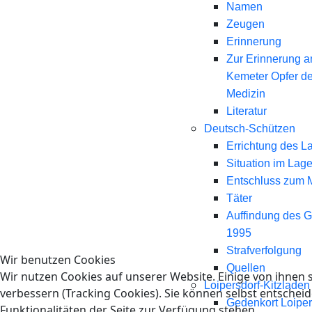
Namen
Zeugen
Erinnerung
Zur Erinnerung a
Kemeter Opfer d
Medizin
Literatur
Deutsch-Schützen
Errichtung des L
Situation im Lage
Entschluss zum 
Täter
Auffindung des 
1995
Strafverfolgung
Wir benutzen Cookies
Quellen
Wir nutzen Cookies auf unserer Website. Einige von ihnen s
Loipersdorf-Kitzladen
verbessern (Tracking Cookies). Sie können selbst entscheid
Gedenkort Loiper
Funktionalitäten der Seite zur Verfügung stehen.