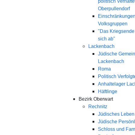
politisch Verhaft
Oberpullendorf
Einschränkungen
Volksgruppen
"Das Kriegsende
sich ab"
Lackenbach
Jüdische Gemei
Lackenbach
Roma
Politisch Verfolgt
Anhaltelager La
Häftlinge
Bezirk Oberwart
Rechnitz
Jüdisches Leben 
Jüdische Persönl
Schloss und Fami