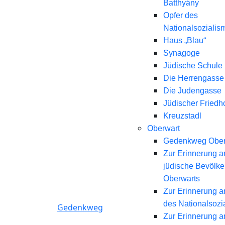
Batthyány
Opfer des
Nationalsozialis
Haus „Blau“
Synagoge
Jüdische Schule
Die Herrengasse
Die Judengasse
Jüdischer Friedh
Kreuzstadl
Oberwart
Gedenkweg Ober
Zur Erinnerung a
jüdische Bevölk
Oberwarts
Zur Erinnerung a
des Nationalsozi
Gedenkweg
Zur Erinnerung a