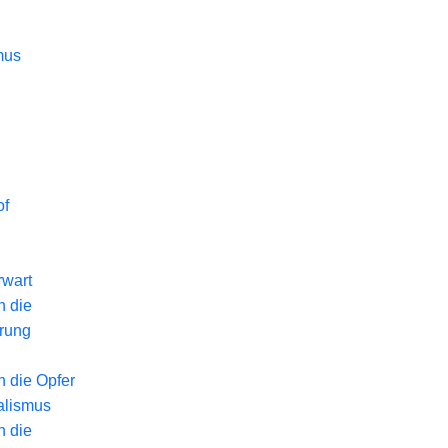
mus
of
wart
n die
erung
n die Opfer
alismus
n die