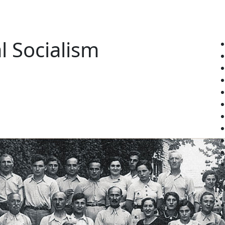
l Socialism
R