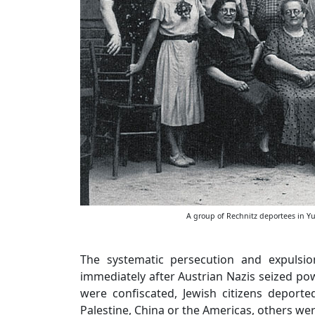
A group of Rechnitz deportees in Y
The systematic persecution and expulsi
immediately after Austrian Nazis seized pow
were confiscated, Jewish citizens deport
Palestine, China or the Americas, others w