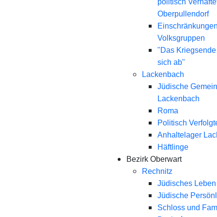
politisch Verhaft
Oberpullendorf
Einschränkungen
Volksgruppen
"Das Kriegsende
sich ab"
Lackenbach
Jüdische Gemei
Lackenbach
Roma
Politisch Verfolgt
Anhaltelager La
Häftlinge
Bezirk Oberwart
Rechnitz
Jüdisches Leben 
Jüdische Persönl
Schloss und Fami