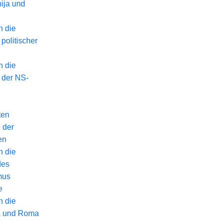
ija und
n die
politischer
n die
 der NS-
ten
 der
en
n die
des
mus
e
n die
a und Roma