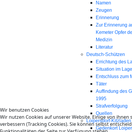
Namen
Zeugen
Erinnerung
Zur Erinnerung a
Kemeter Opfer d
Medizin
Literatur
Deutsch-Schützen
Errichtung des L
Situation im Lage
Entschluss zum 
Täter
Auffindung des 
1995
Strafverfolgung
Wir benutzen Cookies
Quellen
Wir nutzen Cookies auf unserer Website. Einige von ihnen s
Loipersdorf-Kitzladen
verbessern (Tracking Cookies). Sie können selbst entscheid
Gedenkort Loiper
Funktionalitäten der Seite zur Verfügung stehen.