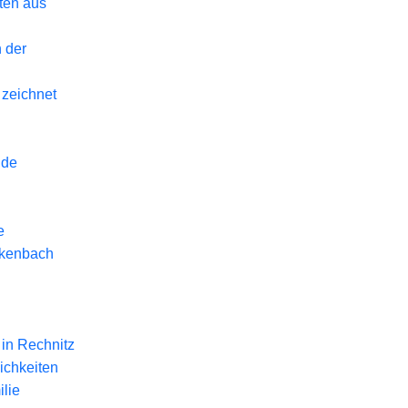
eten aus
 der
 zeichnet
nde
e
ckenbach
in Rechnitz
ichkeiten
lie