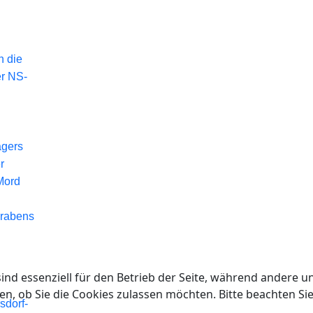
n die
er NS-
agers
r
Mord
Grabens
ind essenziell für den Betrieb der Seite, während andere u
en, ob Sie die Cookies zulassen möchten. Bitte beachten Si
sdorf-