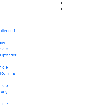
llendorf
mus
n die
 Opfer der
n die
 Romnija
n die
erung
n die