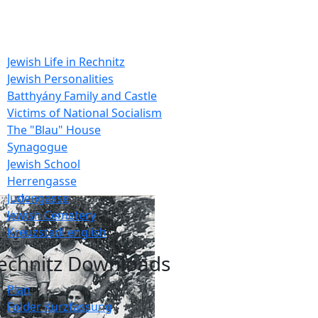
Jewish Life in Rechnitz
Jewish Personalities
Batthyány Family and Castle
Victims of National Socialism
The "Blau" House
Synagogue
Jewish School
Herrengasse
Judengasse
Jewish Cemetery
Kreuzstadl english
echnitz Downloads
Plan
Folder Kurzfassung