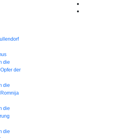
llendorf
mus
n die
 Opfer der
n die
 Romnija
n die
erung
n die