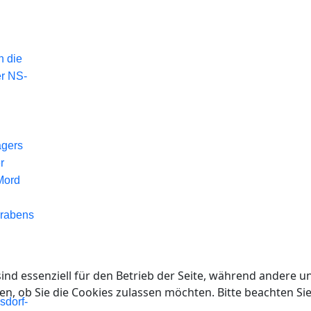
n die
er NS-
agers
r
Mord
Grabens
ind essenziell für den Betrieb der Seite, während andere u
en, ob Sie die Cookies zulassen möchten. Bitte beachten Si
sdorf-