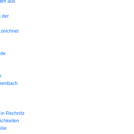
eten aus
 der
 zeichnet
nde
e
ckenbach
in Rechnitz
ichkeiten
lie