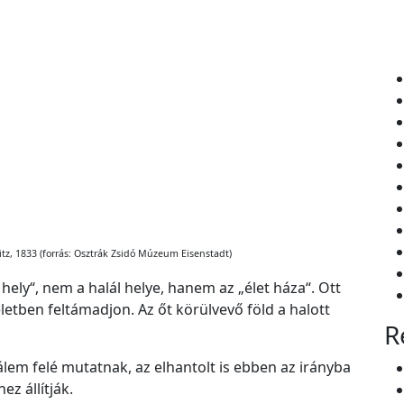
z, 1833 (forrás: Osztrák Zsidó Múzeum Eisenstadt)
hely“, nem a halál helye, hanem az „élet háza“. Ott
 életben feltámadjon. Az őt körülvevő föld a halott
R
álem felé mutatnak, az elhantolt is ebben az irányba
ez állítják.