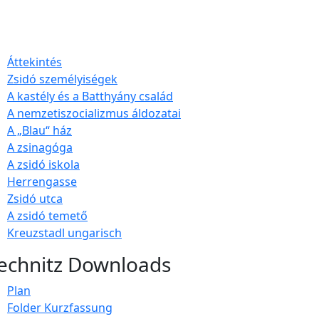
Áttekintés
Zsidó személyiségek
A kastély és a Batthyány család
A nemzetiszocializmus áldozatai
A „Blau“ ház
A zsinagóga
A zsidó iskola
Herrengasse
Zsidó utca
A zsidó temető
Kreuzstadl ungarisch
echnitz Downloads
Plan
Folder Kurzfassung