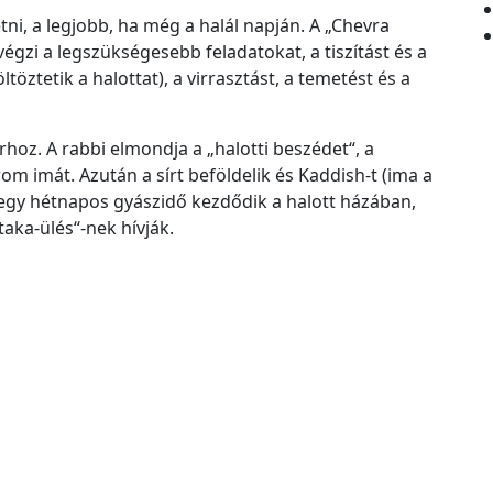
tni, a legjobb, ha még a halál napján. A „Chevra
végzi a legszükségesebb feladatokat, a tiszítást és a
ltöztetik a halottat), a virrasztást, a temetést és a
rhoz. A rabbi elmondja a „halotti beszédet“, a
 imát. Azután a sírt beföldelik és Kaddish-t (ima a
gy hétnapos gyászidő kezdődik a halott házában,
„taka-ülés“-nek hívják.