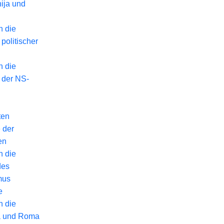
ija und
n die
politischer
n die
 der NS-
ten
 der
en
n die
des
mus
e
n die
a und Roma