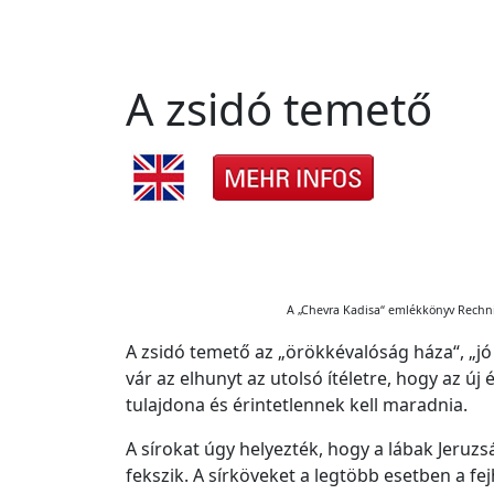
A zsidó temető
A „Chevra Kadisa“ emlékkönyv Rechnit
A zsidó temető az „örökkévalóság háza“, „jó 
vár az elhunyt az utolsó ítéletre, hogy az új
tulajdona és érintetlennek kell maradnia.
A sírokat úgy helyezték, hogy a lábak Jeruzs
fekszik. A sírköveket a legtöbb esetben a fejh