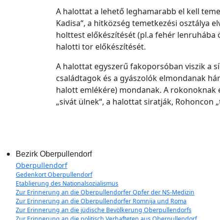
A halottat a lehető leghamarabb el kell teme
Kadisa“, a hitközség temetkezési osztálya el
holttest előkészítését (pl.a fehér lenruhába ö
halotti tor előkészítését.
A halottat egyszerű fakoporsóban viszik a sí
családtagok és a gyászolók elmondanak három
halott emlékére) mondanak. A rokonoknak e
„sivát ülnek“, a halottat siratják, Rohoncon 
Bezirk Oberpullendorf
Oberpullendorf
Gedenkort Oberpullendorf
Etablierung des Nationalsozialismus
Zur Erinnerung an die Oberpullendorfer Opfer der NS-Medizin
Zur Erinnerung an die Oberpullendorfer Romnija und Roma
Zur Erinnerung an die jüdische Bevölkerung Oberpullendorfs
Zur Erinnerung an die politisch Verhafteten aus Oberpullendorf