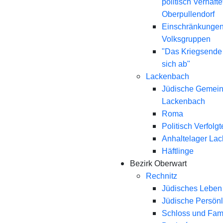
politisch Verhaft
Oberpullendorf
Einschränkungen
Volksgruppen
"Das Kriegsende
sich ab"
Lackenbach
Jüdische Gemei
Lackenbach
Roma
Politisch Verfolgt
Anhaltelager La
Häftlinge
Bezirk Oberwart
Rechnitz
Jüdisches Leben 
Jüdische Persönl
Schloss und Fami