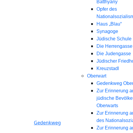
Batthyány
Opfer des
Nationalsozialis
Haus „Blau“
Synagoge
Jüdische Schule
Die Herrengasse
Die Judengasse
Jüdischer Friedh
Kreuzstadl
Oberwart
Gedenkweg Ober
Zur Erinnerung a
jüdische Bevölk
Oberwarts
Zur Erinnerung a
des Nationalsozi
Gedenkweg
Zur Erinnerung a