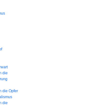
mus
of
wart
n die
erung
n die Opfer
alismus
n die