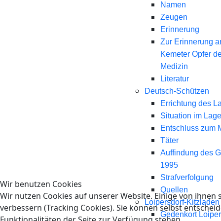
Namen
Zeugen
Erinnerung
Zur Erinnerung a
Kemeter Opfer d
Medizin
Literatur
Deutsch-Schützen
Errichtung des L
Situation im Lage
Entschluss zum 
Täter
Auffindung des 
1995
Strafverfolgung
Wir benutzen Cookies
Quellen
Wir nutzen Cookies auf unserer Website. Einige von ihnen s
Loipersdorf-Kitzladen
verbessern (Tracking Cookies). Sie können selbst entscheid
Gedenkort Loiper
Funktionalitäten der Seite zur Verfügung stehen.