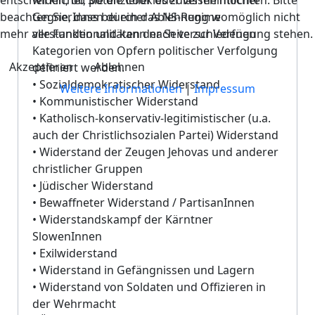
wirklicher, potenzieller oder vermeintlicher
beachten Sie, dass bei einer Ablehnung womöglich nicht
GegnerInnen durch das NS-Regime
mehr alle Funktionalitäten der Seite zur Verfügung stehen.
verstanden und kann nach verschiedenen
Kategorien von Opfern politischer Verfolgung
Akzeptieren
Ablehnen
definiert werden.
• Sozialdemokratischer Widerstand
Weitere Informationen
|
Impressum
• Kommunistischer Widerstand
• Katholisch-konservativ-legitimistischer (u.a.
auch der Christlichsozialen Partei) Widerstand
• Widerstand der Zeugen Jehovas und anderer
christlicher Gruppen
• Jüdischer Widerstand
• Bewaffneter Widerstand / PartisanInnen
• Widerstandskampf der Kärntner
SlowenInnen
• Exilwiderstand
• Widerstand in Gefängnissen und Lagern
• Widerstand von Soldaten und Offizieren in
der Wehrmacht