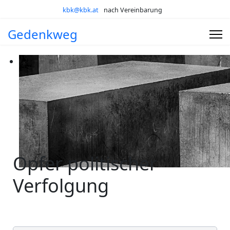
kbk@kbk.at
nach Vereinbarung
Gedenkweg
Opfer politischer
Verfolgung