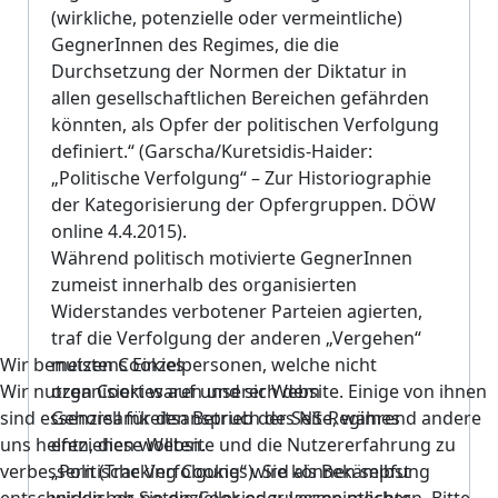
(wirkliche, potenzielle oder vermeintliche)
GegnerInnen des Regimes, die die
Durchsetzung der Normen der Diktatur in
allen gesellschaftlichen Bereichen gefährden
könnten, als Opfer der politischen Verfolgung
definiert.“ (Garscha/Kuretsidis-Haider:
„Politische Verfolgung“ – Zur Historiographie
der Kategorisierung der Opfergruppen. DÖW
online 4.4.2015).
Während politisch motivierte GegnerInnen
zumeist innerhalb des organisierten
Widerstandes verbotener Parteien agierten,
traf die Verfolgung der anderen „Vergehen“
Wir benutzen Cookies
meistens Einzelpersonen, welche nicht
Wir nutzen Cookies auf unserer Website. Einige von ihnen
organisiert waren und sich dem
sind essenziell für den Betrieb der Seite, während andere
Gehorsamkeitsanspruch des NS-Regimes
uns helfen, diese Website und die Nutzererfahrung zu
entziehen wollten.
verbessern (Tracking Cookies). Sie können selbst
„Politische Verfolgung“ wird als Bekämpfung
entscheiden, ob Sie die Cookies zulassen möchten. Bitte