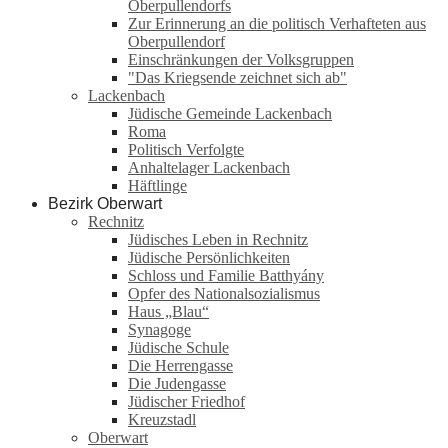
Oberpullendorfs
Zur Erinnerung an die politisch Verhafteten aus
Oberpullendorf
Einschränkungen der Volksgruppen
"Das Kriegsende zeichnet sich ab"
Lackenbach
Jüdische Gemeinde Lackenbach
Roma
Politisch Verfolgte
Anhaltelager Lackenbach
Häftlinge
Bezirk Oberwart
Rechnitz
Jüdisches Leben in Rechnitz
Jüdische Persönlichkeiten
Schloss und Familie Batthyány
Opfer des Nationalsozialismus
Haus „Blau“
Synagoge
Jüdische Schule
Die Herrengasse
Die Judengasse
Jüdischer Friedhof
Kreuzstadl
Oberwart