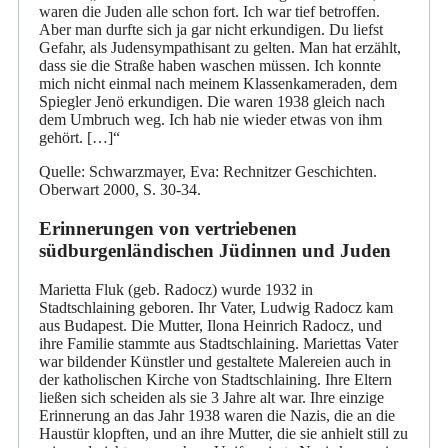
waren die Juden alle schon fort. Ich war tief betroffen.
Aber man durfte sich ja gar nicht erkundigen. Du liefst
Gefahr, als Judensympathisant zu gelten. Man hat erzählt,
dass sie die Straße haben waschen müssen. Ich konnte
mich nicht einmal nach meinem Klassenkameraden, dem
Spiegler Jenö erkundigen. Die waren 1938 gleich nach
dem Umbruch weg. Ich hab nie wieder etwas von ihm
gehört. […]“
Quelle: Schwarzmayer, Eva: Rechnitzer Geschichten.
Oberwart 2000, S. 30-34.
Erinnerungen von vertriebenen
südburgenländischen Jüdinnen und Juden
Marietta Fluk (geb. Radocz) wurde 1932 in
Stadtschlaining geboren. Ihr Vater, Ludwig Radocz kam
aus Budapest. Die Mutter, Ilona Heinrich Radocz, und
ihre Familie stammte aus Stadtschlaining. Mariettas Vater
war bildender Künstler und gestaltete Malereien auch in
der katholischen Kirche von Stadtschlaining. Ihre Eltern
ließen sich scheiden als sie 3 Jahre alt war. Ihre einzige
Erinnerung an das Jahr 1938 waren die Nazis, die an die
Haustür klopften, und an ihre Mutter, die sie anhielt still zu