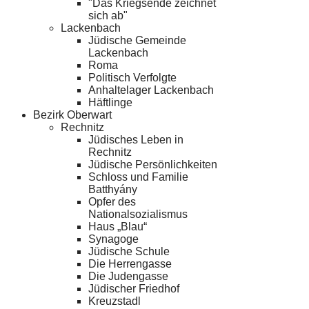
"Das Kriegsende zeichnet
sich ab"
Lackenbach
Jüdische Gemeinde
Lackenbach
Roma
Politisch Verfolgte
Anhaltelager Lackenbach
Häftlinge
Bezirk Oberwart
Rechnitz
Jüdisches Leben in
Rechnitz
Jüdische Persönlichkeiten
Schloss und Familie
Batthyány
Opfer des
Nationalsozialismus
Haus „Blau“
Synagoge
Jüdische Schule
Die Herrengasse
Die Judengasse
Jüdischer Friedhof
Kreuzstadl