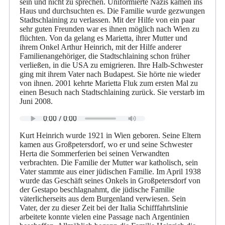
sein und nicht zu sprechen. Uniformierte Nazis kamen ins
Haus und durchsuchten es. Die Familie wurde gezwungen
Stadtschlaining zu verlassen. Mit der Hilfe von ein paar
sehr guten Freunden war es ihnen möglich nach Wien zu
flüchten. Von da gelang es Marietta, ihrer Mutter und
ihrem Onkel Arthur Heinrich, mit der Hilfe anderer
Familienangehöriger, die Stadtschlaining schon früher
verließen, in die USA zu emigrieren. Ihre Halb-Schwester
ging mit ihrem Vater nach Budapest. Sie hörte nie wieder
von ihnen. 2001 kehrte Marietta Fluk zum ersten Mal zu
einen Besuch nach Stadtschlaining zurück. Sie verstarb im
Juni 2008.
Kurt Heinrich wurde 1921 in Wien geboren. Seine Eltern
kamen aus Großpetersdorf, wo er und seine Schwester
Herta die Sommerferien bei seinen Verwandten
verbrachten. Die Familie der Mutter war katholisch, sein
Vater stammte aus einer jüdischen Familie. Im April 1938
wurde das Geschäft seines Onkels in Großpetersdorf von
der Gestapo beschlagnahmt, die jüdische Familie
väterlicherseits aus dem Burgenland verwiesen. Sein
Vater, der zu dieser Zeit bei der Italia Schifffahrtslinie
arbeitete konnte vielen eine Passage nach Argentinien