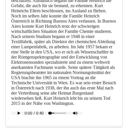
beschaffen. Allmählich begann die Familie Heinrich die
Gefahr, die auch für sie bestand, zu erkennen. Kurt
Heinrichs Eltern beschlossen, ins Ausland zu fliehen.
Noch im selben Jahr konnte die Familie Heinrich
Österreich in Richtung Buenos Aires verlassen. In Buenos
Aires konnte Kurt Heinrich trotz der schwierigen
wirtschaftlichen Situation der Familie Chemie studieren.
Nach seinem Studium begann er 1948 in einer
Textilfabrik, später als Direktor der chemischen Abteilung
einer Lampenfabrik, zu arbeiten. Im Jahr 1957 bekam er
eine Stelle in den USA, wo er sich als Wissenschaftler in
der Röntgenspektrographie und der Entwicklung von
Elektronensonden spezialisierte und zu einem weltweit
anerkannten Fachmann wurde. Seine spätere Tätigkeit als
Regierungsbeamter im nationalen Normungsinstitut der
USA brachte ihn 1965 zu einem Vortrag an die
Technische Universität in Wien. Es war sein erster Besuch
in Österreich nach 1938, der ihn auch das erste Mal nach
der Vertreibung seine alte Heimat Burgenland
wiedersehen ließ. Kurt Heinrich lebt bis zu seinem Tod
2015 in der Nähe von Washington.