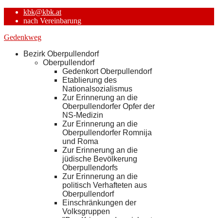
kbk@kbk.at
nach Vereinbarung
Gedenkweg
Bezirk Oberpullendorf
Oberpullendorf
Gedenkort Oberpullendorf
Etablierung des
Nationalsozialismus
Zur Erinnerung an die
Oberpullendorfer Opfer der
NS-Medizin
Zur Erinnerung an die
Oberpullendorfer Romnija
und Roma
Zur Erinnerung an die
jüdische Bevölkerung
Oberpullendorfs
Zur Erinnerung an die
politisch Verhafteten aus
Oberpullendorf
Einschränkungen der
Volksgruppen