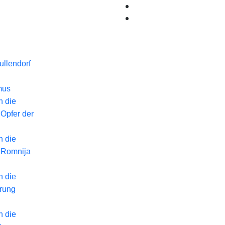
llendorf
mus
n die
 Opfer der
n die
 Romnija
n die
erung
n die