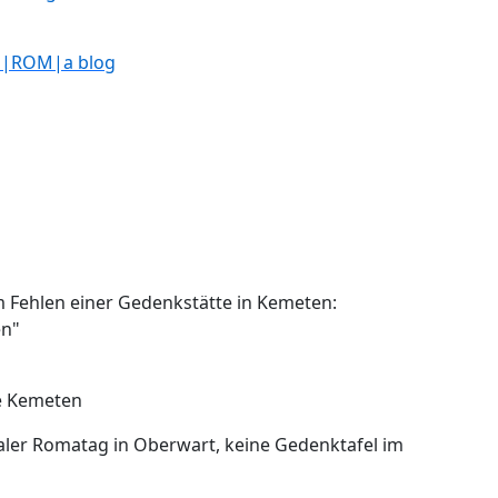
 d|ROM|a blog
m Fehlen einer Gedenkstätte in Kemeten:
en"
e Kemeten
aler Romatag in Oberwart, keine Gedenktafel im