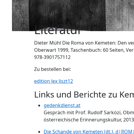
Literatur
Dieter Mühl Die Roma von Kemeten: Den v
Oberwart 1999, Taschenbuch: 60 Seiten, Verla
978-3901757112
Zu bestellen bei:
edition lex liszt12
Links und Berichte zu Ke
gedenkdienst.at
Gespräch mit Prof. Rudolf Sarközi, Ob
österreichische Erinnerungskultur, 2013
Die Schande von Kemeten (dt.), d|ROM