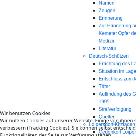
Namen
Zeugen
Erinnerung
Zur Erinnerung a
Kemeter Opfer d
Medizin
Literatur
Deutsch-Schützen
Errichtung des L
Situation im Lage
Entschluss zum 
Täter
Auffindung des 
1995
Strafverfolgung
Wir benutzen Cookies
Quellen
Wir nutzen Cookies auf unserer Website. Einige von ihnen s
Loipersdorf-Kitzladen
verbessern (Tracking Cookies). Sie können selbst entscheid
Gedenkort Loiper
Funktionalitäten der Seite zur Verfügung stehen.