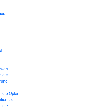
mus
of
wart
n die
erung
n die Opfer
alismus
n die