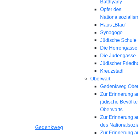
Batthyány
Opfer des
Nationalsozialis
Haus „Blau“
Synagoge
Jüdische Schule
Die Herrengasse
Die Judengasse
Jüdischer Friedh
Kreuzstadl
Oberwart
Gedenkweg Ober
Zur Erinnerung a
jüdische Bevölk
Oberwarts
Zur Erinnerung a
des Nationalsozi
Gedenkweg
Zur Erinnerung a