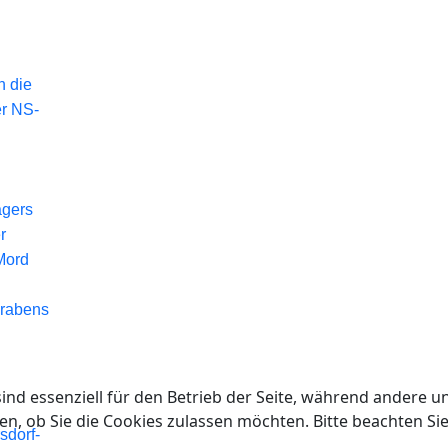
n die
er NS-
agers
r
Mord
Grabens
ind essenziell für den Betrieb der Seite, während andere u
en, ob Sie die Cookies zulassen möchten. Bitte beachten Si
sdorf-