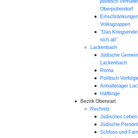
politisch Verhaft
Oberpullendorf
Einschränkungen
Volksgruppen
"Das Kriegsende
sich ab"
Lackenbach
Jüdische Gemei
Lackenbach
Roma
Politisch Verfolgt
Anhaltelager La
Häftlinge
Bezirk Oberwart
Rechnitz
Jüdisches Leben 
Jüdische Persönl
Schloss und Fami