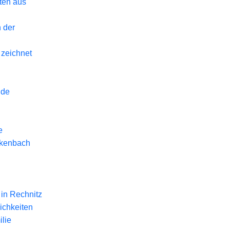
eten aus
 der
 zeichnet
nde
e
ckenbach
in Rechnitz
ichkeiten
lie