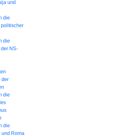
ija und
n die
politischer
n die
 der NS-
ten
 der
en
n die
des
mus
e
n die
a und Roma