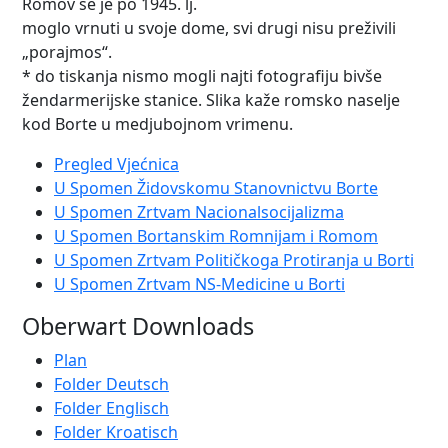
Romov se je po 1945. lj.
moglo vrnuti u svoje dome, svi drugi nisu preživili
„porajmos“.
* do tiskanja nismo mogli najti fotografiju bivše
žendarmerijske stanice. Slika kaže romsko naselje
kod Borte u medjubojnom vrimenu.
Pregled Vjećnica
U Spomen Židovskomu Stanovnictvu Borte
U Spomen Zrtvam Nacionalsocijalizma
U Spomen Bortanskim Romnijam i Romom
U Spomen Zrtvam Političkoga Protiranja u Borti
U Spomen Zrtvam NS-Medicine u Borti
Oberwart Downloads
Plan
Folder Deutsch
Folder Englisch
Folder Kroatisch