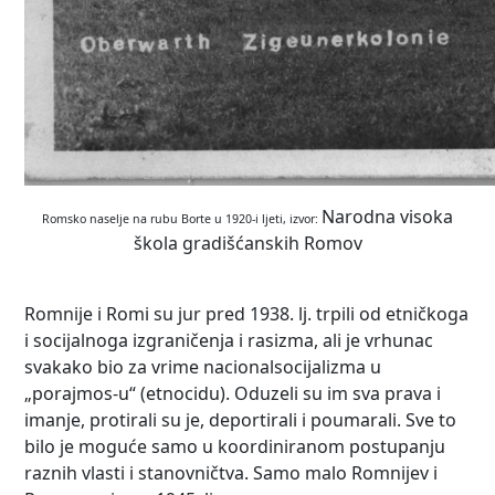
Narodna visoka
Romsko naselje na rubu Borte u 1920-i ljeti, izvor:
škola gradišćanskih Romov
Romnije i Romi su jur pred 1938. lj. trpili od etničkoga
i socijalnoga izgraničenja i rasizma, ali je vrhunac
svakako bio za vrime nacionalsocijalizma u
„porajmos-u“ (etnocidu). Oduzeli su im sva prava i
imanje, protirali su je, deportirali i poumarali. Sve to
bilo je moguće samo u koordiniranom postupanju
raznih vlasti i stanovničtva. Samo malo Romnijev i