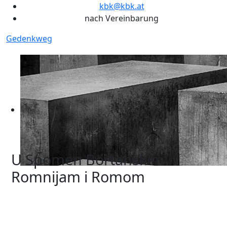
kbk@kbk.at
nach Vereinbarung
Gedenkweg
U Spomen Bortanskim
Romnijam i Romom