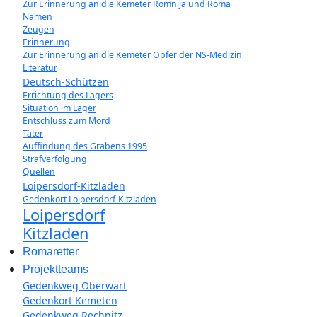
Zur Erinnerung an die Kemeter Romnija und Roma
Namen
Zeugen
Erinnerung
Zur Erinnerung an die Kemeter Opfer der NS-Medizin
Literatur
Deutsch-Schützen
Errichtung des Lagers
Situation im Lager
Entschluss zum Mord
Täter
Auffindung des Grabens 1995
Strafverfolgung
Quellen
Loipersdorf-Kitzladen
Gedenkort Loipersdorf-Kitzladen
Loipersdorf
Kitzladen
Romaretter
Projektteams
Gedenkweg Oberwart
Gedenkort Kemeten
Gedenkweg Rechnitz