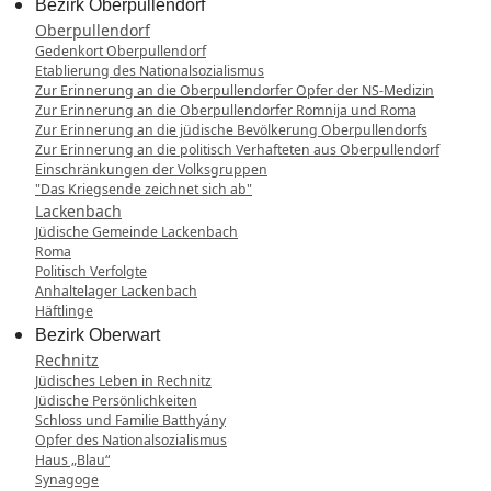
Bezirk Oberpullendorf
Oberpullendorf
Gedenkort Oberpullendorf
Etablierung des Nationalsozialismus
Zur Erinnerung an die Oberpullendorfer Opfer der NS-Medizin
Zur Erinnerung an die Oberpullendorfer Romnija und Roma
Zur Erinnerung an die jüdische Bevölkerung Oberpullendorfs
Zur Erinnerung an die politisch Verhafteten aus Oberpullendorf
Einschränkungen der Volksgruppen
"Das Kriegsende zeichnet sich ab"
Lackenbach
Jüdische Gemeinde Lackenbach
Roma
Politisch Verfolgte
Anhaltelager Lackenbach
Häftlinge
Bezirk Oberwart
Rechnitz
Jüdisches Leben in Rechnitz
Jüdische Persönlichkeiten
Schloss und Familie Batthyány
Opfer des Nationalsozialismus
Haus „Blau“
Synagoge