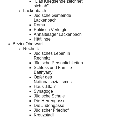
"Das Kriegsende zeichnet
sich ab"
Lackenbach
Jüdische Gemeinde
Lackenbach
Roma
Politisch Verfolgte
Anhaltelager Lackenbach
Häftlinge
Bezirk Oberwart
Rechnitz
Jüdisches Leben in
Rechnitz
Jüdische Persönlichkeiten
Schloss und Familie
Batthyány
Opfer des
Nationalsozialismus
Haus „Blau“
Synagoge
Jüdische Schule
Die Herrengasse
Die Judengasse
Jüdischer Friedhof
Kreuzstadl