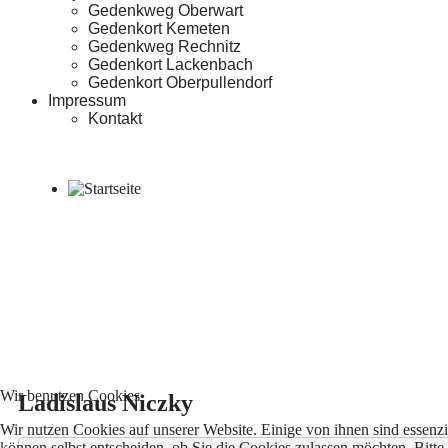
Gedenkweg Oberwart
Gedenkort Kemeten
Gedenkweg Rechnitz
Gedenkort Lackenbach
Gedenkort Oberpullendorf
Impressum
Kontakt
Wir benutzen Cookies
Ladislaus Niczky
Wir nutzen Cookies auf unserer Website. Einige von ihnen sind essenzi
können selbst entscheiden, ob Sie die Cookies zulassen möchten. Bitte