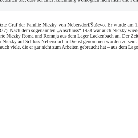
tzte Graf der Familie Niczky von Nebersdorf/Šuševo. Er wurde am 
77). Nach dem sogenannten „Anschluss“ 1938 war auch Niczky wiederho
derte Niczky Roma und Romnja aus dem Lager Lackenbach an. Der Zeitz
n Niczky auf Schloss Nebersdorf in Dienst genommen worden zu sein. E
uch viele, die er gar nicht zum Arbeiten gebraucht hat – aus dem Lag