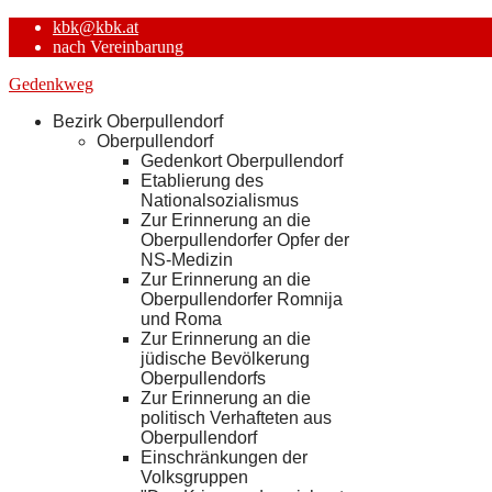
kbk@kbk.at
nach Vereinbarung
Gedenkweg
Bezirk Oberpullendorf
Oberpullendorf
Gedenkort Oberpullendorf
Etablierung des
Nationalsozialismus
Zur Erinnerung an die
Oberpullendorfer Opfer der
NS-Medizin
Zur Erinnerung an die
Oberpullendorfer Romnija
und Roma
Zur Erinnerung an die
jüdische Bevölkerung
Oberpullendorfs
Zur Erinnerung an die
politisch Verhafteten aus
Oberpullendorf
Einschränkungen der
Volksgruppen